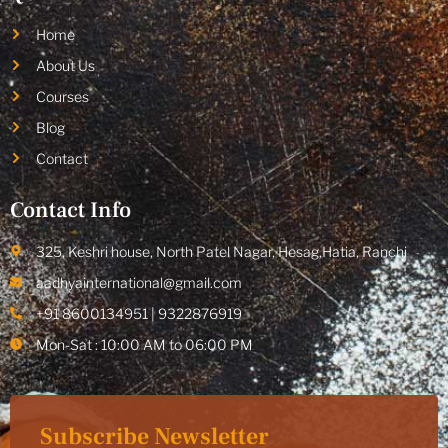
Home
About Us
Courses
Blog
Contact
Contact Info
325, Keshri house, North Patel Nagar, Hesag,Hatia, Ranchi
aadhyainternational@gmail.com
+91 8600134951 | 9322876919
Mon-Sat : 10:00 AM to 06:00 PM
Subscribe Newsletter