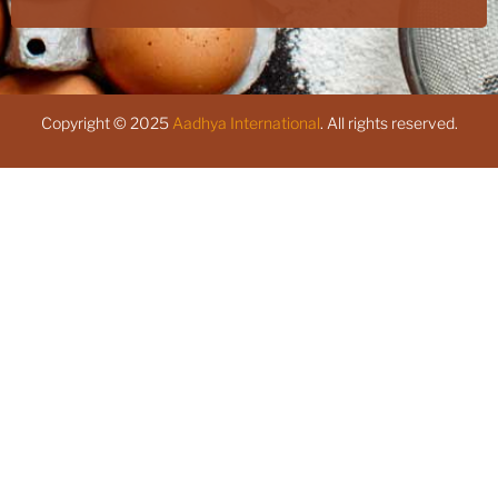
Copyright © 2025
Aadhya International
. All rights reserved.