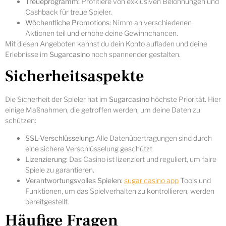
Treueprogramm:
Profitiere von exklusiven Belohnungen und
Cashback für treue Spieler.
Wöchentliche Promotions:
Nimm an verschiedenen
Aktionen teil und erhöhe deine Gewinnchancen.
Mit diesen Angeboten kannst du dein Konto aufladen und deine
Erlebnisse im
Sugarcasino
noch spannender gestalten.
Sicherheitsaspekte
Die Sicherheit der Spieler hat im
Sugarcasino
höchste Priorität. Hier
einige Maßnahmen, die getroffen werden, um deine Daten zu
schützen:
SSL-Verschlüsselung:
Alle Datenübertragungen sind durch
eine sichere Verschlüsselung geschützt.
Lizenzierung:
Das Casino ist lizenziert und reguliert, um faire
Spiele zu garantieren.
Verantwortungsvolles Spielen:
sugar casino app
Tools und
Funktionen, um das Spielverhalten zu kontrollieren, werden
bereitgestellt.
Häufige Fragen