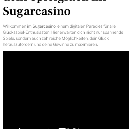
Sugarcasino
Willkommen im
Sugarcasino
, einem digitalen Paradies für alle
Glücksspiel-Enthusiasten! Hier erwarten dich nicht nur spannende
Spiele, sondern auch zahlreiche Möglichkeiten, dein Glück
herauszufordern und deine Gewinne zu maximieren.