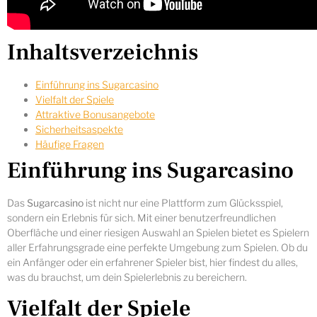
Inhaltsverzeichnis
Einführung ins Sugarcasino
Vielfalt der Spiele
Attraktive Bonusangebote
Sicherheitsaspekte
Häufige Fragen
Einführung ins Sugarcasino
Das
Sugarcasino
ist nicht nur eine Plattform zum Glücksspiel,
sondern ein Erlebnis für sich. Mit einer benutzerfreundlichen
Oberfläche und einer riesigen Auswahl an Spielen bietet es Spielern
aller Erfahrungsgrade eine perfekte Umgebung zum Spielen. Ob du
ein Anfänger oder ein erfahrener Spieler bist, hier findest du alles,
was du brauchst, um dein Spielerlebnis zu bereichern.
Vielfalt der Spiele