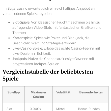
Im
Sugarcasino
erwartet dich ein reichhaltiges Angebot an
verschiedenen Spielkategorien:
Slot-Spiele:
Von klassischen Fruchtmaschinen bis hin zu
aufregenden Video-Slots mit fantastischen Grafiken und
Themen.
Kartenspiele:
Spiele wie Poker und Blackjack, die
Geschicklichkeit und Strategie erfordern.
Live-Casino-Spiele:
Erlebe das echte Casino-Feeling mit
Live-Dealern in Echtzeit.
Jackpots:
Nutze die Chance auf riesige Gewinne mit
progressiven Jackpot-Spielen.
Vergleichstabelle der beliebtesten
Spiele
Spieltyp
Maximaler
Volatilität
Besonderheiten
Gewinn
Slot-
10.000x
Mittel
Bonus-Runden,