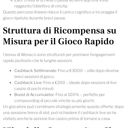
raggiunto l’obiettivo di vincita.
Questo percorso lineare riduce il carico cognitivo e incoraggia il
gioco ripetuto durante brevi pause.
Struttura di Ricompensa su
Misura per il Gioco Rapido
I bonus di Wonaco sono strutturati per premiare l’engagement
rapido piuttosto che le lunghe sessioni.
Cashback Settimanale:
Fino a €3000 – utile dopo diverse
brevi sessioni di gioco.
Cashback Live:
Fino a €200 – ideale dopo sessioni di live
casino di pochi minuti.
Boost di Accumulator:
Fino al 100% – perfetto per
compounding di piccole vincite su più giochi.
Un giocatore può combinare strategicamente queste offerte: dopo
una sessione breve di slot, può richiedere il cashback live se ha
visitato anche la sezione live casino prima di tornare a casa.