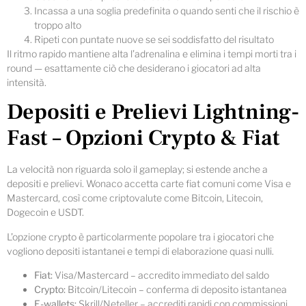
Incassa a una soglia predefinita o quando senti che il rischio è
troppo alto
Ripeti con puntate nuove se sei soddisfatto del risultato
Il ritmo rapido mantiene alta l’adrenalina e elimina i tempi morti tra i
round — esattamente ciò che desiderano i giocatori ad alta
intensità.
Depositi e Prelievi Lightning-
Fast – Opzioni Crypto & Fiat
La velocità non riguarda solo il gameplay; si estende anche a
depositi e prelievi. Wonaco accetta carte fiat comuni come Visa e
Mastercard, così come criptovalute come Bitcoin, Litecoin,
Dogecoin e USDT.
L’opzione crypto è particolarmente popolare tra i giocatori che
vogliono depositi istantanei e tempi di elaborazione quasi nulli.
Fiat:
Visa/Mastercard – accredito immediato del saldo
Crypto:
Bitcoin/Litecoin – conferma di deposito istantanea
E-wallets:
Skrill/Neteller – accrediti rapidi con commissioni