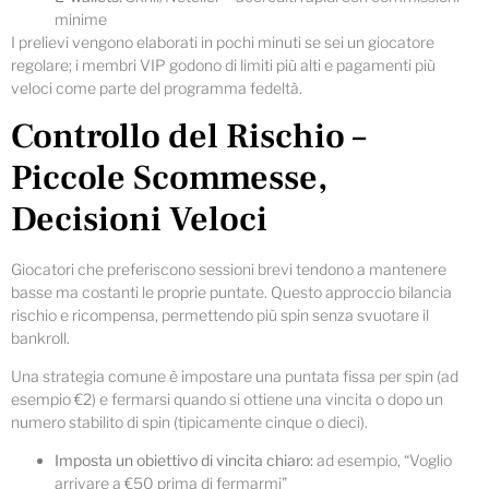
minime
I prelievi vengono elaborati in pochi minuti se sei un giocatore
regolare; i membri VIP godono di limiti più alti e pagamenti più
veloci come parte del programma fedeltà.
Controllo del Rischio –
Piccole Scommesse,
Decisioni Veloci
Giocatori che preferiscono sessioni brevi tendono a mantenere
basse ma costanti le proprie puntate. Questo approccio bilancia
rischio e ricompensa, permettendo più spin senza svuotare il
bankroll.
Una strategia comune è impostare una puntata fissa per spin (ad
esempio €2) e fermarsi quando si ottiene una vincita o dopo un
numero stabilito di spin (tipicamente cinque o dieci).
Imposta un obiettivo di vincita chiaro:
ad esempio, “Voglio
arrivare a €50 prima di fermarmi”