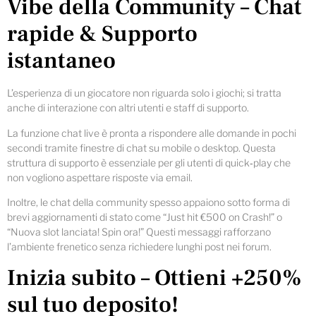
Vibe della Community – Chat
rapide & Supporto
istantaneo
L’esperienza di un giocatore non riguarda solo i giochi; si tratta
anche di interazione con altri utenti e staff di supporto.
La funzione chat live è pronta a rispondere alle domande in pochi
secondi tramite finestre di chat su mobile o desktop. Questa
struttura di supporto è essenziale per gli utenti di quick‑play che
non vogliono aspettare risposte via email.
Inoltre, le chat della community spesso appaiono sotto forma di
brevi aggiornamenti di stato come “Just hit €500 on Crash!” o
“Nuova slot lanciata! Spin ora!” Questi messaggi rafforzano
l’ambiente frenetico senza richiedere lunghi post nei forum.
Inizia subito – Ottieni +250%
sul tuo deposito!