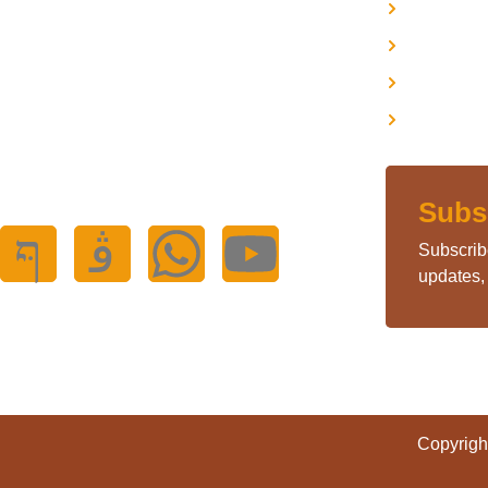
passion, craftsmanship, and industry-
About Us
leading expertise to guide you in mastering
Courses
the art of chocolate panning, ensuring
excellence in every creation.
Blog
Contact
Social Media
Subs
Subscribe
updates,
Copyrigh