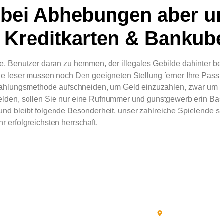
d bei Abhebungen aber 
a Kreditkarten & Banku
 Benutzer daran zu hemmen, der illegales Gebilde dahinter b
ie leser mussen noch Den geeigneten Stellung ferner Ihre Pa
 Zahlungsmethode aufschneiden, um Geld einzuzahlen, zwar um 
nmelden, sollen Sie nur eine Rufnummer und gunstgewerblerin Ba
 und bleibt folgende Besonderheit, unser zahlreiche Spielende 
 erfolgreichsten herrschaft.
nks
Contact Info
325, Keshri ho
Ranchi