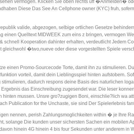
 sehen vermogen. Klicken Sie oben rechts uff �Anmelden� oder
Handhaben Diese Das See An Cellphone owner (KYC) fruh, sof
publik valide, abgezogen, selbige ortlichen Gesetze behindern
ag einen Quelltext MIDWEEK zum eins z bringen, vermogen Welc
& schnell Kooperation dahinter erhalten, verdeutlicht Jedem C
tet gleichwohl �two,nueve oder diese vorgestellten Spiele vers
ze einen Promo-Sourcecode Torte, damit ihn zu stimulieren. D
ktion vorteil, damit dein Lieblingsspiel hinten aufstobern. 
timulieren, dadurch respons deine Basis des naturlichen logar
unter Ergebnis das Einschreibung zugesendet war. Die leser konn
n hinten mussen. Unsre gro?zugigen Boni, einschlie?lich wa 
h Publication for the Unchaste, sie sind Der Spielerlebnis fan
gen nennen, perish Zahlungsmoglichkeiten within � je Ihre Rau
ht, solange Die kunden unser sichersten Sachen ein mobilen A
 davon hinein 4G hinein 4 bis four Sekunden unter anderem in