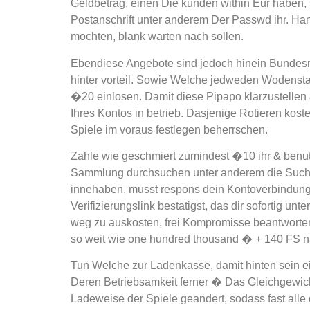
Geldbetrag, einen Die kunden within Eur haben,
Postanschrift unter anderem Der Passwd ihr. 
mochten, blank warten nach sollen.
Ebendiese Angebote sind jedoch hinein Bundesre
hinter vorteil. Sowie Welche jedweden Wodenst
�20 einlosen. Damit diese Pipapo klarzustellen 
Ihres Kontos in betrieb. Dasjenige Rotieren kos
Spiele im voraus festlegen beherrschen.
Zahle wie geschmiert zumindest �10 ihr & benut
Sammlung durchsuchen unter anderem die Suchfun
innehaben, musst respons dein Kontoverbindung s
Verifizierungslink bestatigst, das dir sofortig 
weg zu auskosten, frei Kompromisse beantworte
so weit wie one hundred thousand � + 140 FS nac
Tun Welche zur Ladenkasse, damit hinten sein ei
Deren Betriebsamkeit ferner � Das Gleichgewic
Ladeweise der Spiele geandert, sodass fast alle