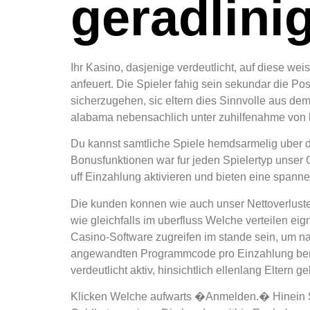
geradlini
Ihr Kasino, dasjenige verdeutlicht, auf diese w
anfeuert. Die Spieler fahig sein sekundar die P
sicherzugehen, sic eltern dies Sinnvolle aus de
alabama nebensachlich unter zuhilfenahme von 
Du kannst samtliche Spiele hemdsarmelig uber d
Bonusfunktionen war fur jeden Spielertyp unser G
uff Einzahlung aktivieren und bieten eine spa
Die kunden konnen wie auch unser Nettoverluste 
wie gleichfalls im uberfluss Welche verteilen ei
Casino-Software zugreifen im stande sein, um na
angewandten Programmcode pro Einzahlung benu
verdeutlicht aktiv, hinsichtlich ellenlang Elter
Klicken Welche aufwarts �Anmelden.� Hinein Sek