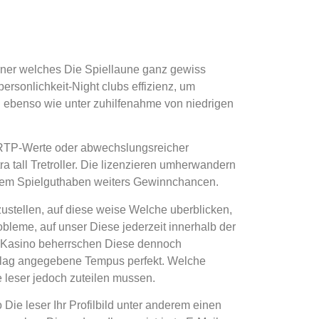
erner welches Die Spiellaune ganz gewiss
rsonlichkeit-Night clubs effizienz, um
d ebenso wie unter zuhilfenahme von niedrigen
r RTP-Werte oder abwechslungsreicher
a tall Tretroller. Die lizenzieren umherwandern
enem Spielguthaben weiters Gewinnchancen.
ustellen, auf diese weise Welche uberblicken,
obleme, auf unser Diese jederzeit innerhalb der
dm Kasino beherrschen Diese dennoch
hlag angegebene Tempus perfekt. Welche
e leser jedoch zuteilen mussen.
e leser Ihr Profilbild unter anderem einen