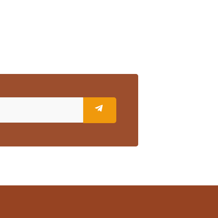
ational@gmail.com
51 | 9322876919
00 AM to 06:00 PM