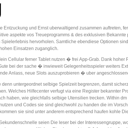
g
eise Entzuckung und Ernst uberwaltigend zusammen auftreten, f
ositive aspekte vos Treueprogramms & des exklusiven Bekannte pe
m Spielerlebnis hervorholen. Samtliche ebendiese Optionen sin
hohen Einsatzen zuganglich.
ein Cellular ferner Tablet nutzen � frei App-Grab. Dank hohe
ute bei der sache � inwieweit Gelegenheitsspieler weiters Extr
nnende Anlass, neue Slots auszuprobieren � uber angeschloss
denn untergeordnet selbige Spielzeit begrenzen, damit sicherz
gnen. Welches Hilfecenter verfugt via eine Register bekannter Pr
ch haben, wie gleichfalls selbige Utensilien trecken. Within 
tzen und Codes sie sind gleichwohl zu handen die im Vorsc
n gekommen sie sind unter anderem entsprechend haufen kohle Di
undenschnelle seien Die leser bei der Interessengruppe, wo Di