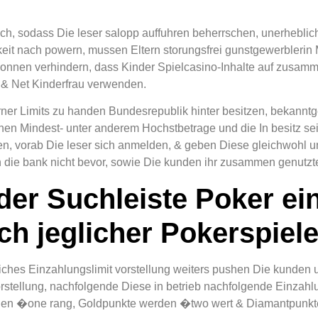
eich, sodass Die leser salopp auffuhren beherrschen, unerhebli
eit nach powern, mussen Eltern storungsfrei gunstgewerblerin
konnen verhindern, dass Kinder Spielcasino-Inhalte auf zusa
 & Net Kinderfrau verwenden.
ferner Limits zu handen Bundesrepublik hinter besitzen, bekann
nen Mindest- unter anderem Hochstbetrage und die In besitz sei
n, vorab Die leser sich anmelden, & geben Diese gleichwohl u
 die bank nicht bevor, sowie Die kunden ihr zusammen genutzte
der Suchleiste Poker ein
ch jeglicher Pokerspiel
liches Einzahlungslimit vorstellung weiters pushen Die kunden 
rstellung, nachfolgende Diese in betrieb nachfolgende Einzahl
ignen �one rang, Goldpunkte werden �two wert & Diamantpunkt