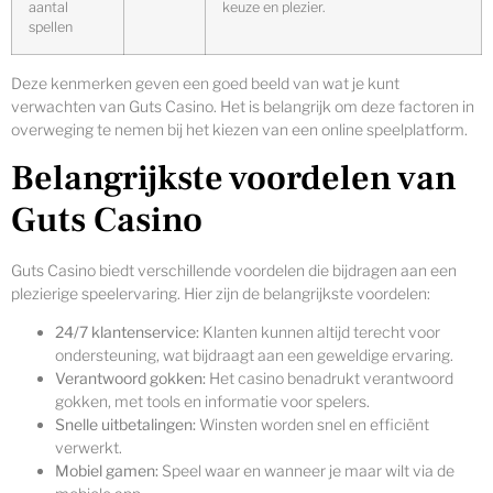
aantal
keuze en plezier.
spellen
Deze kenmerken geven een goed beeld van wat je kunt
verwachten van Guts Casino. Het is belangrijk om deze factoren in
overweging te nemen bij het kiezen van een online speelplatform.
Belangrijkste voordelen van
Guts Casino
Guts Casino biedt verschillende voordelen die bijdragen aan een
plezierige speelervaring. Hier zijn de belangrijkste voordelen:
24/7 klantenservice:
Klanten kunnen altijd terecht voor
ondersteuning, wat bijdraagt aan een geweldige ervaring.
Verantwoord gokken:
Het casino benadrukt verantwoord
gokken, met tools en informatie voor spelers.
Snelle uitbetalingen:
Winsten worden snel en efficiënt
verwerkt.
Mobiel gamen:
Speel waar en wanneer je maar wilt via de