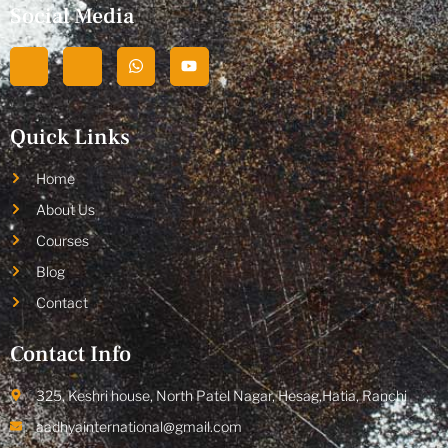
Social Media
Quick Links
Home
About Us
Courses
Blog
Contact
Contact Info
325, Keshri house, North Patel Nagar, Hesag,Hatia, Ranchi
aadhyainternational@gmail.com