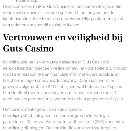
mobiele app.
Deze voordelen maken Guts Casino tot een aantrekkelijke optie
voor zowel nieuwe als ervaren spelers. Of het nu gaat om de
klantenservice of de focus op verantwoordelijk gokken, er zijn tal
van redenen om voor dit casino te kiezen.
Vertrouwen en veiligheid bij
Guts Casino
Bij online gokken is vertrouwen essentieel. Guts Casino is
geregistreerd en biedt een veilige omgeving voor spelers. Dit houdt
in dat alle persoonlijke en financiële informatie versleuteld is en
beschermd tegen onbevoegde toegang. Daarnaast wordt er
gewerkt volgens strikte KYC-richtlijnen, wat betekent dat spelers
hun identiteit moeten bevestigen om fraude te voorkomen. Dit
geeft spelers gemoedsrust, wetende dat hun gegevens veilig zijn.
Het casino maakt gebruik van de nieuwste
beveiligingstechnologieën om een veilige speelervaring te
garanderen. Dit omvat twee-factor-authenticatie (2FA) voor extra
beveiliging bij inloggen. De combinatie van deze maatregelen