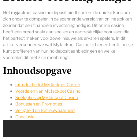
Het
myjackpot casino no deposit
biedt spelers de unieke kans om
zich onder te dompelen in de spannende wereld van online gokken
zonder dat een financiële investering nodig is. Dit online casino
heeft een breed scala aan spellen en aantrekkelijke bonussen die
het perfect maken voor zowel nieuwe als ervaren spelers. In dit
artikel verkennen we wat MyJackpot Casino te bieden heeft, hoe je
kunt profiteren van hun no deposit aanbiedingen en welke
voordelen dit met zich meebrengt.
Inhoudsopgave
Introductie tot MyJackpot Casino
Voordelen van MyJackpot Casino
Spelopties bij MyJackpot Casino
Bonussen en Promoties
Veiligheid en Betrouwbaarheid
Conclusie