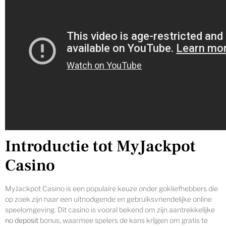
Introductie tot MyJackpot
Casino
MyJackpot Casino is een populaire keuze onder gokliefhebbers die
op zoek zijn naar een uitnodigende en gebruiksvriendelijke online
speelomgeving. Dit casino is vooral bekend om zijn aantrekkelijke
no deposit
bonus, waarmee spelers de kans krijgen om gratis te