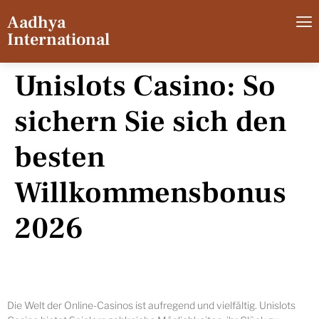
Aadhya
International
Unislots Casino: So
sichern Sie sich den
besten
Willkommensbonus
2026
Die Welt der Online-Casinos ist aufregend und vielfältig. Unislots