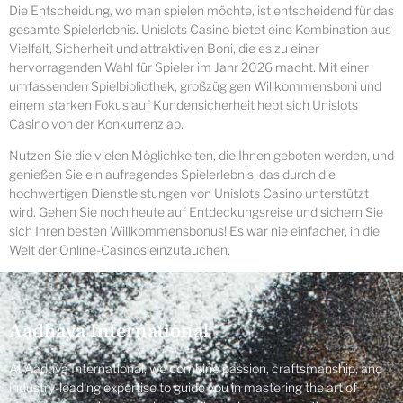
Die Entscheidung, wo man spielen möchte, ist entscheidend für das
gesamte Spielerlebnis. Unislots Casino bietet eine Kombination aus
Vielfalt, Sicherheit und attraktiven Boni, die es zu einer
hervorragenden Wahl für Spieler im Jahr 2026 macht. Mit einer
umfassenden Spielbibliothek, großzügigen Willkommensboni und
einem starken Fokus auf Kundensicherheit hebt sich Unislots
Casino von der Konkurrenz ab.
Nutzen Sie die vielen Möglichkeiten, die Ihnen geboten werden, und
genießen Sie ein aufregendes Spielerlebnis, das durch die
hochwertigen Dienstleistungen von Unislots Casino unterstützt
wird. Gehen Sie noch heute auf Entdeckungsreise und sichern Sie
sich Ihren besten Willkommensbonus! Es war nie einfacher, in die
Welt der Online-Casinos einzutauchen.
Aadhaya International
At Aadhya International, we combine passion, craftsmanship, and
industry-leading expertise to guide you in mastering the art of