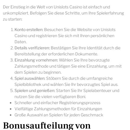
Der Einstieg in die Welt von Unislots Casino ist einfach und
unkompliziert. Befolgen Sie diese Schritte, um Ihre Spielerfahrung
zu starten:
Konto erstellen:
Besuchen Sie die Website von Unislots
Casino und registrieren Sie sich mit Ihren persönlichen
Daten.
Details verifizieren:
Bestätigen Sie Ihre Identität durch die
Bereitstellung der erforderlichen Dokumente.
Einzahlung vornehmen:
Wählen Sie Ihre bevorzugte
Zahlungsmethode und tätigen Sie eine Einzahlung, um mit
dem Spielen zu beginnen.
Spiel auswählen:
Stöbern Sie durch die umfangreiche
Spielbibliothek und wählen Sie Ihr bevorzugtes Spiel aus.
Spielen und genießen:
Starten Sie Ihr Spielabenteuer und
nutzen Sie die vielen verfügbaren Boni.
Schneller und einfacher Registrierungsprozess
Vielfältige Zahlungsmethoden für Einzahlungen
Große Auswahl an Spielen für jeden Geschmack
Bonusaufteilung von