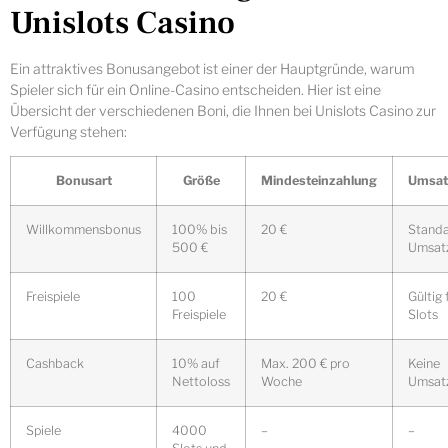
Unislots Casino
Ein attraktives Bonusangebot ist einer der Hauptgründe, warum
Spieler sich für ein Online-Casino entscheiden. Hier ist eine
Übersicht der verschiedenen Boni, die Ihnen bei Unislots Casino zur
Verfügung stehen:
Bonusart
Größe
Mindesteinzahlung
Umsat
Willkommensbonus
100% bis
20 €
Stand
500 €
Umsat
Freispiele
100
20 €
Gültig
Freispiele
Slots
Cashback
10% auf
Max. 200 € pro
Keine
Nettoloss
Woche
Umsat
Spiele
4000
–
–