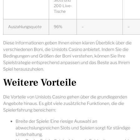
Slots und
200 Live-
Tische
Auszahlungsquote
96%
–
–
Diese Informationen geben Ihnen einen klaren Überblick über die
verschiedenen Boni, die Unislots Casino anbietet. Indem Sie die
Bedingungen und Größen der Boni verstehen, können Sie Ihre
Spielstrategie entsprechend anpassen und das Beste aus Ihrem
Spiel herauszuholen.
Weitere Vorteile
Die Vorteile von Unislots Casino gehen über die grundlegenden
Angebote hinaus. Es gibt viele zusätzliche Funktionen, die die
Spielerfahrung bereichern:
Breite der Spiele: Eine riesige Auswahl an
abwechslungsreichen Slots und Spielen sorgt für ständige
Unterhaltung.