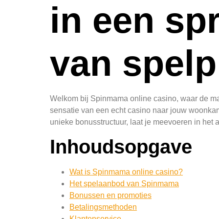
in een sp
van spelp
Welkom bij
Spinmama online casino
, waar de ma
sensatie van een echt casino naar jouw woonkame
unieke bonusstructuur, laat je meevoeren in het 
Inhoudsopgave
Wat is Spinmama online casino?
Het spelaanbod van Spinmama
Bonussen en promoties
Betalingsmethoden
Klantenservice