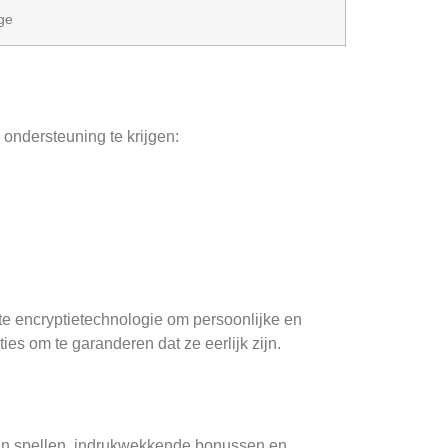
ge
ondersteuning te krijgen:
te encryptietechnologie om persoonlijke en
es om te garanderen dat ze eerlijk zijn.
an spellen, indrukwekkende bonussen en