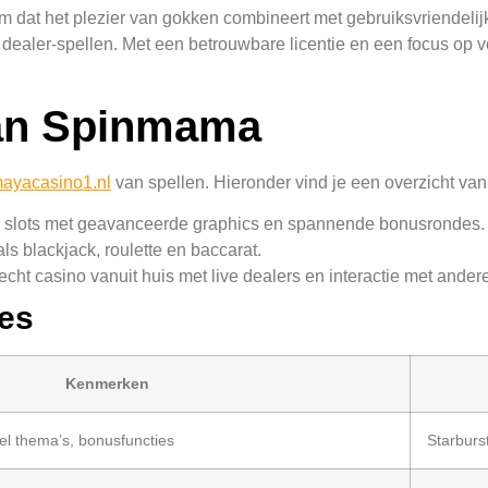
orm dat het plezier van gokken combineert met gebruiksvriendeli
ve dealer-spellen. Met een betrouwbare licentie en een focus op
van Spinmama
ayacasino1.nl
van spellen. Hieronder vind je een overzicht van
eo slots met geavanceerde graphics en spannende bonusrondes.
ls blackjack, roulette en baccarat.
ht casino vanuit huis met live dealers en interactie met andere
pes
Kenmerken
el thema’s, bonusfuncties
Starburs