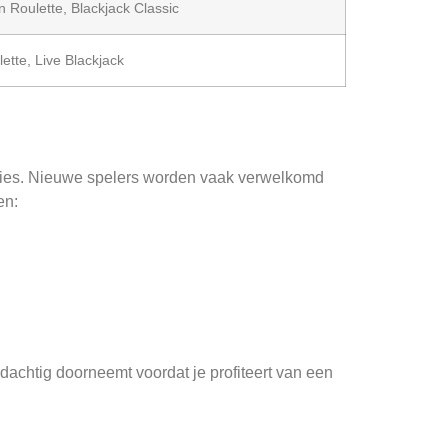
 Roulette, Blackjack Classic
ette, Live Blackjack
ties. Nieuwe spelers worden vaak verwelkomd
en:
dachtig doorneemt voordat je profiteert van een