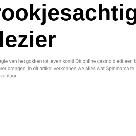
rookjesachti
lezier
gie van het gokken tot leven komt! Dit online casino biedt een
r brengen. In dit artikel verkennen we alles wat Spinmama te bi
avontuur.