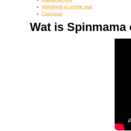
Veiligheid en eerlijk spel
Conclusie
Wat is Spinmama 