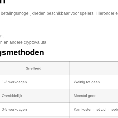
e betalingsmogelijkheden beschikbaar voor spelers. Hieronder 
n.
in en andere cryptovaluta.
ingsmethoden
Snelheid
1-3 werkdagen
Weinig tot geen
Onmiddellijk
Meestal geen
3-5 werkdagen
Kan kosten met zich mee