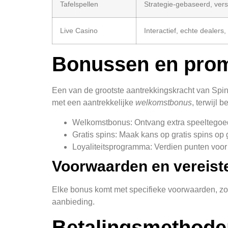
Tafelspellen
Strategie-gebaseerd, versc
Live Casino
Interactief, echte dealers,
Bonussen en prom
Een van de grootste aantrekkingskracht van
Spin
met een aantrekkelijke
welkomstbonus
, terwijl
Welkomstbonus:
Ontvang extra speeltegoed 
Gratis spins:
Maak kans op gratis spins op g
Loyaliteitsprogramma:
Verdien punten voor e
Voorwaarden en vereist
Elke bonus komt met specifieke voorwaarden, zoa
aanbieding.
Betalingsmethode