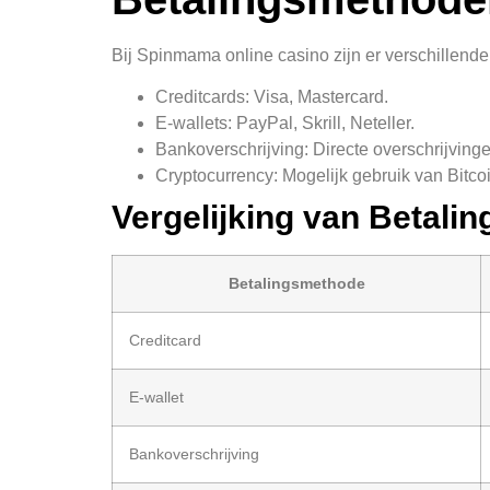
Bij
Spinmama online casino
zijn er verschillend
Creditcards:
Visa, Mastercard.
E-wallets:
PayPal, Skrill, Neteller.
Bankoverschrijving:
Directe overschrijvinge
Cryptocurrency:
Mogelijk gebruik van Bitco
Vergelijking van Betal
Betalingsmethode
Creditcard
E-wallet
Bankoverschrijving