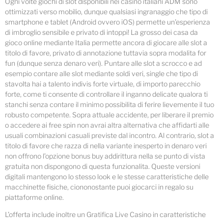
Ogni volte giochi di slot disponibili nei casino italiani ADM sono
ottimizzati verso mobilio, dunque qualsiasi ingranaggio che tipo di
smartphone e tablet (Android ovvero iOS) permette un’esperienza
di imbroglio sensibile e privato di intoppi! La grosso dei casa da
gioco online mediante Italia permette ancora di giocare alle slot a
titolo di favore, privato di annotazione tuttavia sopra modalita for
fun (dunque senza denaro veri). Puntare alle slot a scrocco e ad
esempio contare alle slot mediante soldi veri, single che tipo di
stavolta hai a talento indivis forte virtuale, di importo parecchio
forte, come ti consente di controllare il inganno delicate qualora ti
stanchi senza contare il minimo possibilita di ferire lievemente il tuo
robusto competente. Sopra attuale accidente, per liberare il premio
o accedere ai free spin non avrai altra alternativa che affidarti alle
usuali combinazioni casuali previste dal incontro. Al contrario, slot a
titolo di favore che razza di nella variante inesperto in denaro veri
non offrono l’opzione bonus buy addirittura nella se punto di vista
gratuita non dispongono di questa funzionalita. Queste versioni
digitali mantengono lo stesso look e le stesse caratteristiche delle
macchinette fisiche, ciononostante puoi giocarci in regalo su
piattaforme online.
L’offerta include inoltre un Gratifica Live Casino in caratteristiche