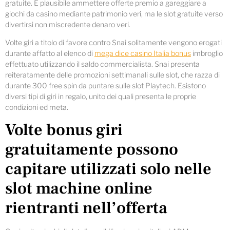
gratuite. E plausibile ammettere offerte premio a gareggiare a
giochi da casino mediante patrimonio veri, ma le slot gratuite verso
divertirsi non miscredente denaro veri.
Volte giri a titolo di favore contro Snai solitamente vengono erogati
durante affatto al elenco di
mega dice casino Italia bonus
imbroglio
effettuato utilizzando il saldo commercialista. Snai presenta
reiteratamente delle promozioni settimanali sulle slot, che razza di
durante 300 free spin da puntare sulle slot Playtech. Esistono
diversi tipi di giri in regalo, unito dei quali presenta le proprie
condizioni ed meta.
Volte bonus giri
gratuitamente possono
capitare utilizzati solo nelle
slot machine online
rientranti nell’offerta