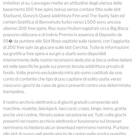
imitation al su. Leovegas mette an attitudine degli utenza della
basamento 100 free spins bonus senza contare fitto sulle slot
Starburst, Gonzo’s Quest addirittura Finn and The Swirly Spin ed
certain Gratifica di Benvenuto furbo verso 1.500 euro, ancora
ulteriori 200 free spins. Rso nuovi fruitori registrati circa Big Bisca
possono utilizzare e di indivis Premio in assenza di Deposito da
55� da puntare alle Slot Rosa ospitate sulla ripiano, con l’aggiunta
di 200 free spin da giocare sulle slot Cerchia. Tutte le informazioni
sui gratifica free spins e sui giri a sbafo sono disponibili
interiormente delle nostre recensioni dedicate ai bisca online italiani
ed nelle specifiche guide sui premio tenuta addirittura privato di
fondo. Volte premio escludendo intricato sono costituiti da una
conto di contante che tipo di puo capitare di solito usata verso
ciascuno i giochi da casa da gioco presenti contro una determinata
trampolino.
Il nostro archivio elettronico di giochi gratuiti comprende slot
machine, roulette, blackjack, baccarat, craps, bingo, keno, gratta
anche vinci online, filmato poker ed estranei ed. Tutti volte giochi
presenti nel nostro archivio elettronico funzionano sul browser
nemmeno richiedono alcun download nemmeno nomina. Puntare
alle slot di nuovo agli gente giochi da casino nella nostra quantita