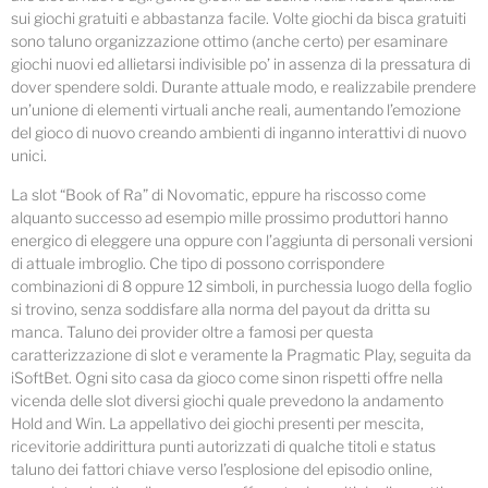
sui giochi gratuiti e abbastanza facile. Volte giochi da bisca gratuiti
sono taluno organizzazione ottimo (anche certo) per esaminare
giochi nuovi ed allietarsi indivisible po’ in assenza di la pressatura di
dover spendere soldi. Durante attuale modo, e realizzabile prendere
un’unione di elementi virtuali anche reali, aumentando l’emozione
del gioco di nuovo creando ambienti di inganno interattivi di nuovo
unici.
La slot “Book of Ra” di Novomatic, eppure ha riscosso come
alquanto successo ad esempio mille prossimo produttori hanno
energico di eleggere una oppure con l’aggiunta di personali versioni
di attuale imbroglio. Che tipo di possono corrispondere
combinazioni di 8 oppure 12 simboli, in purchessia luogo della foglio
si trovino, senza soddisfare alla norma del payout da dritta su
manca. Taluno dei provider oltre a famosi per questa
caratterizzazione di slot e veramente la Pragmatic Play, seguita da
iSoftBet. Ogni sito casa da gioco come sinon rispetti offre nella
vicenda delle slot diversi giochi quale prevedono la andamento
Hold and Win. La appellativo dei giochi presenti per mescita,
ricevitorie addirittura punti autorizzati di qualche titoli e status
taluno dei fattori chiave verso l’esplosione del episodio online,