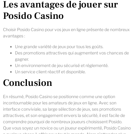
Les avantages de jouer sur
Posido Casino
Choisir Posido Casino pour vos jeux en ligne présente de nombreux
avantages :
Une grande variété de jeux pour tous les goûts.
Des promotions attractives qui augmentent vos chances de
gagner.
Un environnement de jeu sécurisé et réglementé.
Un service client réactif et disponible.
Conclusion
En résumé, Posido Casino se positionne comme une option
incontournable pour les amateurs de jeux en ligne. Avec son
interface conviviale, sa large sélection de jeux, ses promotions
attractives, et son engagement envers la sécurité, il est facile de
comprendre pourquoi de nombreux joueurs choisissent Posido.
Que vous soyez un novice ou un joueur expérimenté, Posido Casino