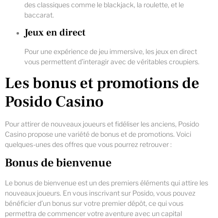
des classiques comme le blackjack, la roulette, et le
baccarat.
Jeux en direct
Pour une expérience de jeu immersive, les jeux en direct
vous permettent d’interagir avec de véritables croupiers.
Les bonus et promotions de
Posido Casino
Pour attirer de nouveaux joueurs et fidéliser les anciens, Posido
Casino propose une variété de bonus et de promotions. Voici
quelques-unes des offres que vous pourrez retrouver :
Bonus de bienvenue
Le bonus de bienvenue est un des premiers éléments qui attire les
nouveaux joueurs. En vous inscrivant sur Posido, vous pouvez
bénéficier d’un bonus sur votre premier dépôt, ce qui vous
permettra de commencer votre aventure avec un capital