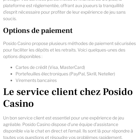
plateforme est réglementée, offrant aux joueurs la tranquillité
d’esprit nécessaire pour profiter de leur expérience de jeu sans
soucis.
Options de paiement
Posido Casino propose plusieurs méthodes de paiement sécurisées
pour faciliter les dépôts et les retraits. Voici quelques-unes des
options disponibles :
Cartes de crédit (Visa, MasterCard)
Portefeuilles électroniques (PayPal, Skrill, Neteller)
Virements bancaires
Le service client chez Posido
Casino
Un bon service client est essentiel pour une expérience de jeu
agréable. Posido Casino dispose d’une équipe d’assistance
disponible via le chat en direct et l’email. Ils sont là pour répondre à
toutes vos questions et résoudre vos problèmes rapidement.