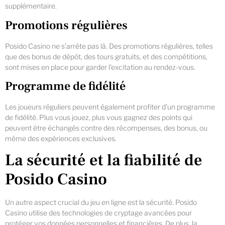
supplémentaire.
Promotions régulières
Posido Casino ne s’arrête pas là. Des promotions régulières, telles
que des bonus de dépôt, des tours gratuits, et des compétitions,
sont mises en place pour garder l’excitation au rendez-vous.
Programme de fidélité
Les joueurs réguliers peuvent également profiter d’un programme
de fidélité. Plus vous jouez, plus vous gagnez des points qui
peuvent être échangés contre des récompenses, des bonus, ou
même des expériences exclusives.
La sécurité et la fiabilité de
Posido Casino
Un autre aspect crucial du jeu en ligne est la sécurité. Posido
Casino utilise des technologies de cryptage avancées pour
protéger vos données personnelles et financières. De plus, la