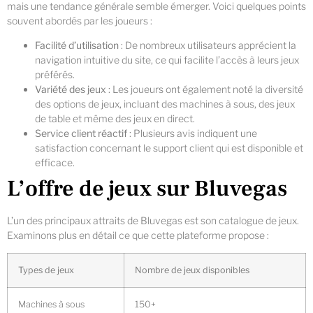
mais une tendance générale semble émerger. Voici quelques points
souvent abordés par les joueurs :
Facilité d’utilisation
: De nombreux utilisateurs apprécient la
navigation intuitive du site, ce qui facilite l’accès à leurs jeux
préférés.
Variété des jeux
: Les joueurs ont également noté la diversité
des options de jeux, incluant des machines à sous, des jeux
de table et même des jeux en direct.
Service client réactif
: Plusieurs avis indiquent une
satisfaction concernant le support client qui est disponible et
efficace.
L’offre de jeux sur Bluvegas
L’un des principaux attraits de Bluvegas est son catalogue de jeux.
Examinons plus en détail ce que cette plateforme propose :
Types de jeux
Nombre de jeux disponibles
Machines à sous
150+