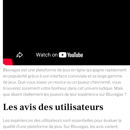
Bluvegas est une plateforme de jeux en ligne qui gagne rapidement
en popularité grâce à son interface conviviale et sa large gamme
de jeux. Que vous soyez un novice ou un joueur chevronné, vous
trouverez sûrement votre bonheur dans cet univers ludique. Mais
que disent réellement les joueurs de leur expérience sur Bluvegas ?
Les avis des utilisateurs
Les expériences des utilisateurs sont essentielles pour évaluer la
qualité d’une plateforme de jeux. Sur Bluvegas, les avis varient,