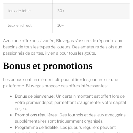
Jeux de table
30+
Jeux en direct
10+
Avec une offre aussi variée, Bluvegas s’assure de répondre aux
besoins de tous les types de joueurs. Des amateurs de slots aux
passionnés de cartes, il y en a pour tous les goûts.
Bonus et promotions
Les bonus sont un élément clé pour attirer les joueurs sur une
plateforme. Bluvegas propose des offres intéressantes :
Bonus de bienvenue
: Un certain montant est offert lors de
votre premier dépôt, permettant d’augmenter votre capital
de jeu.
Promotions régulières
: Des tournois et des jeux avec gains
supplémentaires sont fréquemment organisés.
Programme de fidélité
: Les joueurs réguliers peuvent