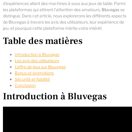
d’expériences allant des machines à sous aux jeux de table. Parmi
les plateformes qui attirent l’attention des amateurs,
Bluvegas
se
distingue. Dans cet article, nous explorerons les différents aspects
de Bluvegas à travers les avis des utilisateurs, leur expérience de
jeu, et pourquoi cette plateforme mérite votre intérêt.
Table des matières
Introduction à Bluvegas
Les avis des utilisateurs
L’offre de jeux sur Bluvegas
Bonus et promotions
Sécurité et fiabilité
Conclusion
Introduction à Bluvegas