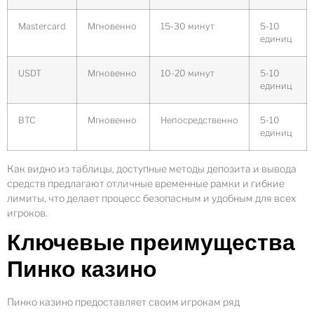
Mastercard
Мгновенно
15-30 минут
5-10
единиц
USDT
Мгновенно
10-20 минут
5-10
единиц
BTC
Мгновенно
Непосредственно
5-10
единиц
Как видно из таблицы, доступные методы депозита и вывода
средств предлагают отличные временные рамки и гибкие
лимиты, что делает процесс безопасным и удобным для всех
игроков.
Ключевые преимущества
Пинко казино
Пинко казино предоставляет своим игрокам ряд