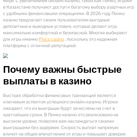
мире. С увеличением онлайн-казино, таких как Пинко, игроки
в Казахстане получают доступ к богатому выбору азартных игр
с удобными финансовыми операциями. В 2026 году Пинко
казино предлагает своим пользователям выгодные
депозитные и выводные условия, которые делают игру
максимально комфортной и безопасной. Многие выбирают
для игры именно
Pinco casino
, поскольку это надежная
платформа с отличной репутацией.
Почему важны быстрые
выплаты в казино
Быстрая обработка финансовых транзакций является
ключевым аспектом успешного онлайн-казино. Игроки
ожидают, что их выигрыши будут зачислены на счет в
кратчайшие сроки. В Пинко казино это реализовано на
высоком уровне, позволяя вам наслаждаться своими
выигрышами без задержек. Скорость выплат напрямую
влияет на общее впечатление от игры и повышает доверие