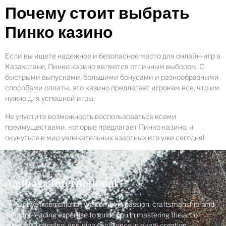
Почему стоит выбрать
Пинко казино
Если вы ищете надежное и безопасное место для онлайн-игр в
Казахстане, Пинко казино является отличным выбором. С
быстрыми выпусками, большими бонусами и разнообразными
способами оплаты, это казино предлагает игрокам все, что им
нужно для успешной игры.
Не упустите возможность воспользоваться всеми
преимуществами, которые предлагает Пинко казино, и
окунуться в мир увлекательных азартных игр уже сегодня!
Aadhaya International
At Aadhya International, we combine passion, craftsmanship, and
industry-leading expertise to guide you in mastering the art of
chocolate panning, ensuring excellence in every creation.