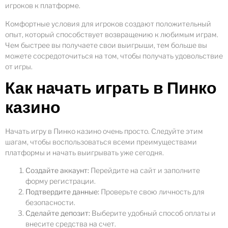
игроков к платформе.
Комфортные условия для игроков создают положительный
опыт, который способствует возвращению к любимым играм.
Чем быстрее вы получаете свои выигрыши, тем больше вы
можете сосредоточиться на том, чтобы получать удовольствие
от игры.
Как начать играть в Пинко
казино
Начать игру в Пинко казино очень просто. Следуйте этим
шагам, чтобы воспользоваться всеми преимуществами
платформы и начать выигрывать уже сегодня.
Создайте аккаунт:
Перейдите на сайт и заполните
форму регистрации.
Подтвердите данные:
Проверьте свою личность для
безопасности.
Сделайте депозит:
Выберите удобный способ оплаты и
внесите средства на счет.