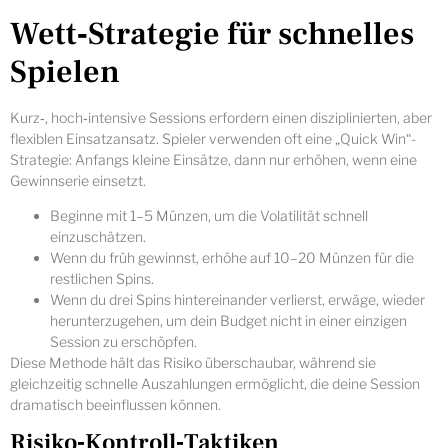
Wett‑Strategie für schnelles
Spielen
Kurz‑, hoch‑intensive Sessions erfordern einen disziplinierten, aber
flexiblen Einsatzansatz. Spieler verwenden oft eine „Quick Win“-
Strategie: Anfangs kleine Einsätze, dann nur erhöhen, wenn eine
Gewinnserie einsetzt.
Beginne mit 1–5 Münzen, um die Volatilität schnell
einzuschätzen.
Wenn du früh gewinnst, erhöhe auf 10–20 Münzen für die
restlichen Spins.
Wenn du drei Spins hintereinander verlierst, erwäge, wieder
herunterzugehen, um dein Budget nicht in einer einzigen
Session zu erschöpfen.
Diese Methode hält das Risiko überschaubar, während sie
gleichzeitig schnelle Auszahlungen ermöglicht, die deine Session
dramatisch beeinflussen können.
Risiko‑Kontroll‑Taktiken