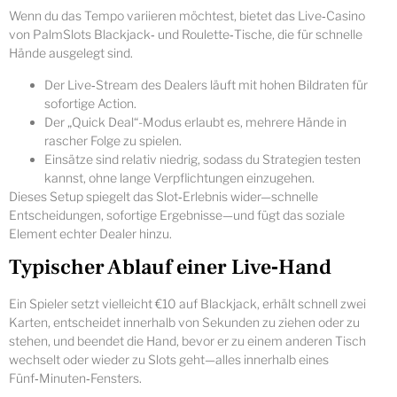
Wenn du das Tempo variieren möchtest, bietet das Live‑Casino
von PalmSlots Blackjack‑ und Roulette‑Tische, die für schnelle
Hände ausgelegt sind.
Der Live‑Stream des Dealers läuft mit hohen Bildraten für
sofortige Action.
Der „Quick Deal“-Modus erlaubt es, mehrere Hände in
rascher Folge zu spielen.
Einsätze sind relativ niedrig, sodass du Strategien testen
kannst, ohne lange Verpflichtungen einzugehen.
Dieses Setup spiegelt das Slot‑Erlebnis wider—schnelle
Entscheidungen, sofortige Ergebnisse—und fügt das soziale
Element echter Dealer hinzu.
Typischer Ablauf einer Live‑Hand
Ein Spieler setzt vielleicht €10 auf Blackjack, erhält schnell zwei
Karten, entscheidet innerhalb von Sekunden zu ziehen oder zu
stehen, und beendet die Hand, bevor er zu einem anderen Tisch
wechselt oder wieder zu Slots geht—alles innerhalb eines
Fünf‑Minuten‑Fensters.