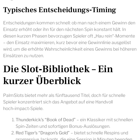
Typisches Entscheidungs‑Timing
Entscheidungen kommen schnell: ob man nach einem Gewinn den
Einsatz erhöht oder ihn für den nächsten Spin konstant hält. In
diesen kurzen Phasen bevorzugen Spieler oft „Hau rein“-Momente
– den Einsatz maximieren, kurz bevor eine Gewinnlinie ausgelöst
wird, um die erhöhte Wahrscheinlichkeit eines Gewinns bei höheren
Einsätzen zu nutzen.
Die Slot‑Bibliothek – Ein
kurzer Überblick
PalmSlots bietet mehr als fünftausend Titel, doch für schnelle
Spieler konzentriert sich das Angebot auf eine Handvoll
hoch‑impact‑Spiele.
Thunderkick’s “Book of Dead”
– ein Klassiker mit schnellen
Spin‑Zeiten und sofortigen Bonus‑Auslösungen.
Red Tiger’s “Dragon’s Gold”
– bietet schnelle Respins und
progressive Jackpots, die eine Session in Minuten beenden