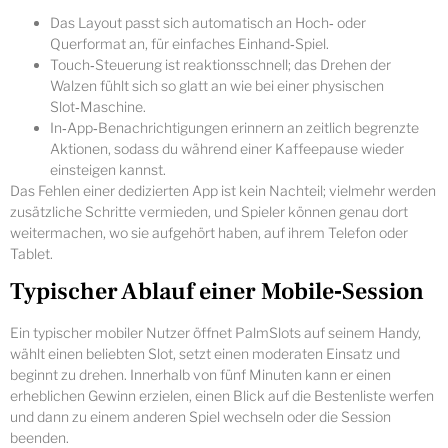
Das Layout passt sich automatisch an Hoch‑ oder
Querformat an, für einfaches Einhand‑Spiel.
Touch‑Steuerung ist reaktionsschnell; das Drehen der
Walzen fühlt sich so glatt an wie bei einer physischen
Slot‑Maschine.
In‑App‑Benachrichtigungen erinnern an zeitlich begrenzte
Aktionen, sodass du während einer Kaffeepause wieder
einsteigen kannst.
Das Fehlen einer dedizierten App ist kein Nachteil; vielmehr werden
zusätzliche Schritte vermieden, und Spieler können genau dort
weitermachen, wo sie aufgehört haben, auf ihrem Telefon oder
Tablet.
Typischer Ablauf einer Mobile‑Session
Ein typischer mobiler Nutzer öffnet PalmSlots auf seinem Handy,
wählt einen beliebten Slot, setzt einen moderaten Einsatz und
beginnt zu drehen. Innerhalb von fünf Minuten kann er einen
erheblichen Gewinn erzielen, einen Blick auf die Bestenliste werfen
und dann zu einem anderen Spiel wechseln oder die Session
beenden.