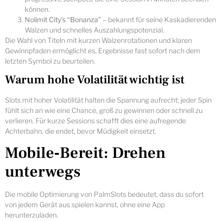
können.
Nolimit City’s “Bonanza”
– bekannt für seine Kaskadierenden
Walzen und schnelles Auszahlungspotenzial.
Die Wahl von Titeln mit kurzen Walzenrotationen und klaren
Gewinnpfaden ermöglicht es, Ergebnisse fast sofort nach dem
letzten Symbol zu beurteilen.
Warum hohe Volatilität wichtig ist
Slots mit hoher Volatilität halten die Spannung aufrecht; jeder Spin
fühlt sich an wie eine Chance, groß zu gewinnen oder schnell zu
verlieren. Für kurze Sessions schafft dies eine aufregende
Achterbahn, die endet, bevor Müdigkeit einsetzt.
Mobile‑Bereit: Drehen
unterwegs
Die mobile Optimierung von PalmSlots bedeutet, dass du sofort
von jedem Gerät aus spielen kannst, ohne eine App
herunterzuladen.