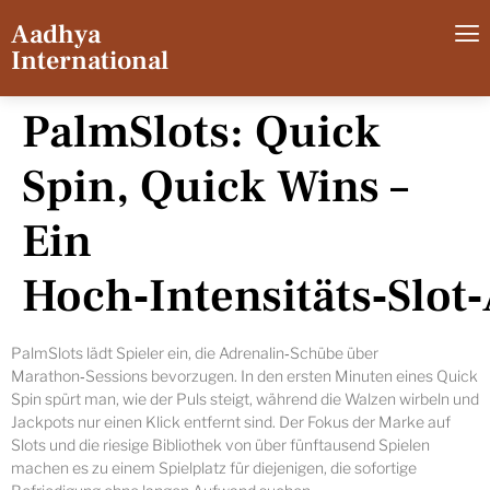
Aadhya
International
PalmSlots: Quick
Spin, Quick Wins –
Ein
Hoch‑Intensitäts‑Slot
PalmSlots lädt Spieler ein, die Adrenalin‑Schübe über
Marathon‑Sessions bevorzugen. In den ersten Minuten eines Quick
Spin spürt man, wie der Puls steigt, während die Walzen wirbeln und
Jackpots nur einen Klick entfernt sind. Der Fokus der Marke auf
Slots und die riesige Bibliothek von über fünftausend Spielen
machen es zu einem Spielplatz für diejenigen, die sofortige