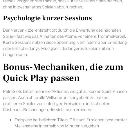
Dieses Vorgehen stellt sicher, dass kurze Sessions Spaß machen,
ohne in zwanghaftes Spielen abzurutschen.
Psychologie kurzer Sessions
Der Nervenkitzel entsteht oft durch die Erwartung des nächsten
Spins—fast wie das Anhalten des Atems vor einem Trommelwirbel.
Kurze Sessions nutzen diese Spannung, verhindern aber Ermüdung
oder Entscheidungs‑Müdigkeit, die längeres Spielen mit sich
bringen kann.
Bonus‑Mechaniken, die zum
Quick Play passen
PalmSlots bietet mehrere Aktionen, die gut zu kurzen Spiel‑Phasen
passen. Auch ohne alle Willkommensangebote zu nutzen,
profitieren Spieler von sofortigen Freispielen und schnellen
Cashback‑Belohnungen, die sich rasch erneuern.
Freispiele bei beliebten Titeln:
Oft nach Erreichen bestimmter
Meilensteine innerhalb von Minuten vergeben.