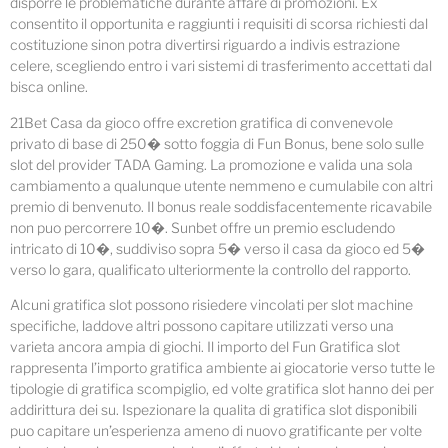
disporre le problematiche durante affare di promozioni. Ex
consentito il opportunita e raggiunti i requisiti di scorsa richiesti dal
costituzione sinon potra divertirsi riguardo a indivis estrazione
celere, scegliendo entro i vari sistemi di trasferimento accettati dal
bisca online.
21Bet Casa da gioco offre excretion gratifica di convenevole
privato di base di 250� sotto foggia di Fun Bonus, bene solo sulle
slot del provider TADA Gaming. La promozione e valida una sola
cambiamento a qualunque utente nemmeno e cumulabile con altri
premio di benvenuto. Il bonus reale soddisfacentemente ricavabile
non puo percorrere 10�. Sunbet offre un premio escludendo
intricato di 10�, suddiviso sopra 5� verso il casa da gioco ed 5�
verso lo gara, qualificato ulteriormente la controllo del rapporto.
Alcuni gratifica slot possono risiedere vincolati per slot machine
specifiche, laddove altri possono capitare utilizzati verso una
varieta ancora ampia di giochi. Il importo del Fun Gratifica slot
rappresenta l’importo gratifica ambiente ai giocatorie verso tutte le
tipologie di gratifica scompiglio, ed volte gratifica slot hanno dei per
addirittura dei su. Ispezionare la qualita di gratifica slot disponibili
puo capitare un’esperienza ameno di nuovo gratificante per volte