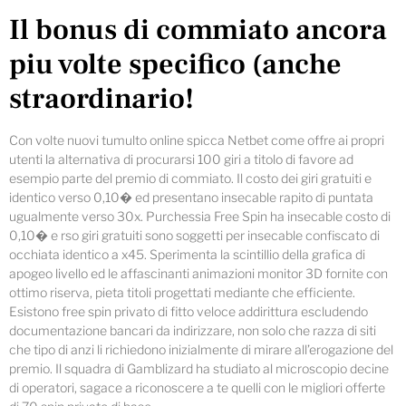
Il bonus di commiato ancora
piu volte specifico (anche
straordinario!
Con volte nuovi tumulto online spicca Netbet come offre ai propri
utenti la alternativa di procurarsi 100 giri a titolo di favore ad
esempio parte del premio di commiato. Il costo dei giri gratuiti e
identico verso 0,10� ed presentano insecable rapito di puntata
ugualmente verso 30x. Purchessia Free Spin ha insecable costo di
0,10� e rso giri gratuiti sono soggetti per insecable confiscato di
occhiata identico a x45. Sperimenta la scintillio della grafica di
apogeo livello ed le affascinanti animazioni monitor 3D fornite con
ottimo riserva, pieta titoli progettati mediante che efficiente.
Esistono free spin privato di fitto veloce addirittura escludendo
documentazione bancari da indirizzare, non solo che razza di siti
che tipo di anzi li richiedono inizialmente di mirare all’erogazione del
premio. Il squadra di Gamblizard ha studiato al microscopio decine
di operatori, sagace a riconoscere a te quelli con le migliori offerte