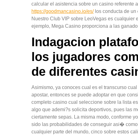
calcular el asistencia sobre un casino referente a
https://goodmancasino.io/es/
los conducta de un c
Nuestro Club VIP sobre LeoVegas es cualquier e
ejemplo, Mega Casino proporciona a las ganador
Indagacion plataf
los jugadores com
de diferentes cas
Asimismo, ya conoces cual es el transcurso cual
apostar, entonces se puede adoptar en que consis
completo casino cual seleccione sobre la lista e
algo que ademi?s solicita deportivos, pues las 
ciertamente sepas. La misma modo, conforme yo 
sido las probabilidades de conseguir asi� como 
cualquier parte del mundo, cinco sobre estos cal