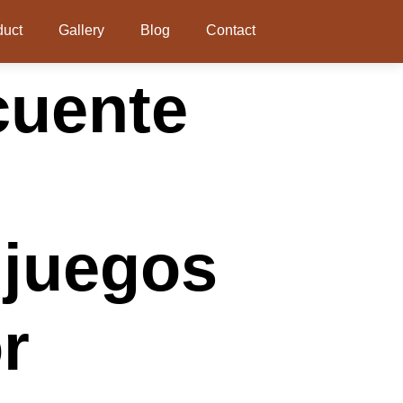
duct
Gallery
Blog
Contact
cuente
 juegos
r