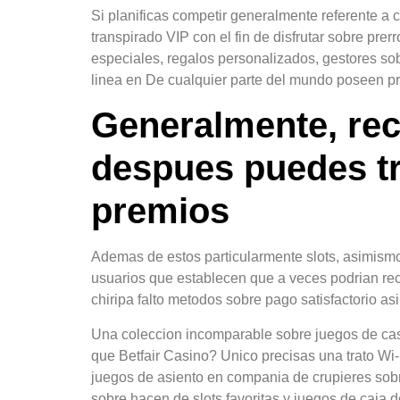
Si planificas competir generalmente referente a 
transpirado VIP con el fin de disfrutar sobre pr
especiales, regalos personalizados, gestores so
linea en De cualquier parte del mundo poseen 
Generalmente, reci
despues puedes tro
premios
Ademas de estos particularmente slots, asimismo
usuarios que establecen que a veces podrian re
chiripa falto metodos sobre pago satisfactorio a
Una coleccion incomparable sobre juegos de cas
que Betfair Casino? Unico precisas una trato Wi-
juegos de asiento en compania de crupieres sobr
sobre hacen de slots favoritas y juegos de caja 