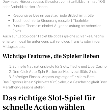
Download‑Hürden, sodass Sie sofort vom Startbildschirm auf iOS
oder Android starten können.
Responsives Design passt auf jede Bildschirmgröße
Touch‑optimierte Steuerung reduziert Tippfehler
Dunkles Theme minimiert Augenbelastung bei schnellen
Spins
Auch auf Laptop oder Tablet bleibt das gleiche schlanke Erlebnis
erhalten—ideal für unterwegs während des Transits oder in der
Mittagspause.
Wichtige Features, die Spieler lieben
Schnelle Navigationsleiste für Slots, Tische und Live‑Casino
One‑Click Auto‑Spin‑Button bei Hochvolatilitäts‑Slots
Sofortiger Einsatz‑Anpassungsregler für Micro‑Bets
Das Ergebnis ist ein Spielplatz für Spieler, die Geschwindigkeit über
Marathon‑Sessions stellen.
Das richtige Slot‑Spiel für
schnelle Action wählen