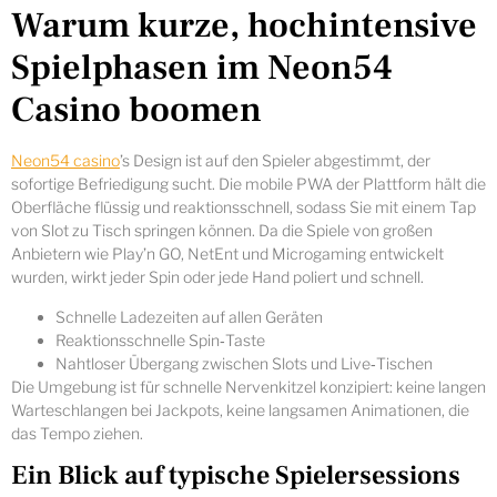
Warum kurze, hochintensive
Spielphasen im Neon54
Casino boomen
Neon54 casino
’s Design ist auf den Spieler abgestimmt, der
sofortige Befriedigung sucht. Die mobile PWA der Plattform hält die
Oberfläche flüssig und reaktionsschnell, sodass Sie mit einem Tap
von Slot zu Tisch springen können. Da die Spiele von großen
Anbietern wie Play’n GO, NetEnt und Microgaming entwickelt
wurden, wirkt jeder Spin oder jede Hand poliert und schnell.
Schnelle Ladezeiten auf allen Geräten
Reaktionsschnelle Spin‑Taste
Nahtloser Übergang zwischen Slots und Live‑Tischen
Die Umgebung ist für schnelle Nervenkitzel konzipiert: keine langen
Warteschlangen bei Jackpots, keine langsamen Animationen, die
das Tempo ziehen.
Ein Blick auf typische Spielersessions