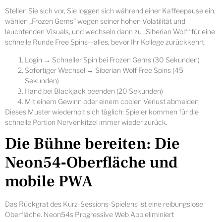
Stellen Sie sich vor, Sie loggen sich während einer Kaffeepause ein,
wählen „Frozen Gems“ wegen seiner hohen Volatilität und
leuchtenden Visuals, und wechseln dann zu „Siberian Wolf“ für eine
schnelle Runde Free Spins—alles, bevor Ihr Kollege zurückkehrt.
Login → Schneller Spin bei Frozen Gems (30 Sekunden)
Sofortiger Wechsel → Siberian Wolf Free Spins (45
Sekunden)
Hand bei Blackjack beenden (20 Sekunden)
Mit einem Gewinn oder einem coolen Verlust abmelden
Dieses Muster wiederholt sich täglich; Spieler kommen für die
schnelle Portion Nervenkitzel immer wieder zurück.
Die Bühne bereiten: Die
Neon54‑Oberfläche und
mobile PWA
Das Rückgrat des Kurz‑Sessions‑Spielens ist eine reibungslose
Oberfläche. Neon54s Progressive Web App eliminiert