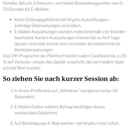
Neteller, Bitcoin, Ethereum—and bietet Bearbeitungszeiten von 0–
72 Stunden für E‑Wallets.
Keine Zahlungsgebühren bei Krypto‑Auszahlungen—
sofortige Überweisungen sind üblich.
E‑Wallet‑Auszahlungen werden meist innerhalb von Stunden
bearbeitet; Karten‑Auszahlungen können bis zu fünf Tage
dauern, sind aber immer noch schneller als herkömmliche
Banküberweisungen.
Das VIP‑Programm der Plattform bietet zudem Cashback bis zu 15
% auf Verluste—etwas, das Spieler anspricht, die nach jedem Spiel
schnell Wert suchen.
So ziehen Sie nach kurzer Session ab:
In Ihrem Profilmenü auf „Withdraw“ navigieren (unter 30
Sekunden).
E‑Wallet‑Option wählen; Betrag bestätigen (keine
versteckten Gebühren).
Auf Bestätigungs‑E‑Mail warten—bei Krypto meist sofort.