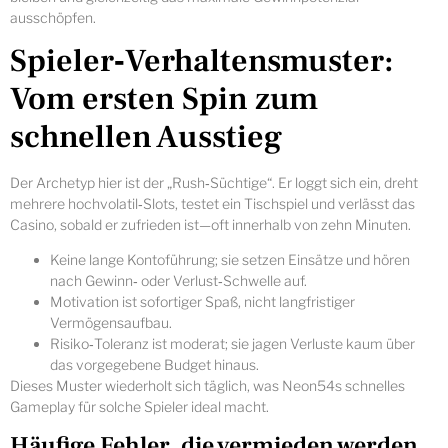
ausschöpfen.
Spieler‑Verhaltensmuster:
Vom ersten Spin zum
schnellen Ausstieg
Der Archetyp hier ist der „Rush‑Süchtige“. Er loggt sich ein, dreht
mehrere hochvolatil‑Slots, testet ein Tischspiel und verlässt das
Casino, sobald er zufrieden ist—oft innerhalb von zehn Minuten.
Keine lange Kontoführung; sie setzen Einsätze und hören
nach Gewinn‑ oder Verlust‑Schwelle auf.
Motivation ist sofortiger Spaß, nicht langfristiger
Vermögensaufbau.
Risiko‑Toleranz ist moderat; sie jagen Verluste kaum über
das vorgegebene Budget hinaus.
Dieses Muster wiederholt sich täglich, was Neon54s schnelles
Gameplay für solche Spieler ideal macht.
Häufige Fehler, die vermieden werden