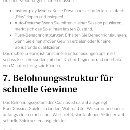
nie nach Steuerungen suchen müssen.
Instant‑play-Modus:
Keine Downloads erforderlich—einfach
„Play“ tippen und loslegen!
Auto‑Resume:
Wenn Sie mitten in einer Session pausieren,
merkt sich das Spiel Ihren letzten Zustand.
Push-Benachrichtigungen:
Erhalten Sie Benachrichtigungen,
wenn Sie einen großen Gewinn erzielen oder für eine
Bonusrunde qualifizieren.
Das mobile Erlebnis ist für schnelle Entscheidungen optimiert,
sodass Sie in Sekunden mit dem Drehen beginnen und innerhalb
von Minuten fertig sein können.
7. Belohnungsstruktur für
schnelle Gewinne
Das Belohnungssystem des Casinos ist darauf ausgelegt,
Kurz‑Session‑Spieler zu binden. Während der Willkommensbonus
anfangs einen erheblichen Wert bietet, sind laufende Aktionen auf
schnelle Spielmuster ausgerichtet.