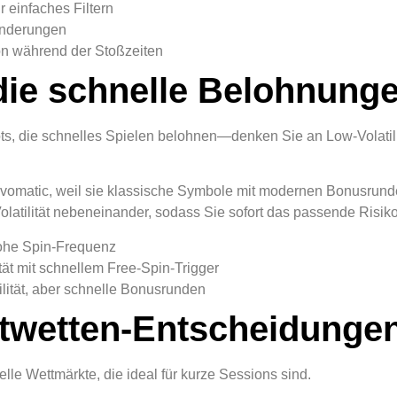
r einfaches Filtern
Änderungen
on während der Stoßzeiten
die schnelle Belohnunge
ots, die schnelles Spielen belohnen—denken Sie an Low-Volatilit
Novomatic, weil sie klassische Symbole mit modernen Bonusrun
Volatilität nebeneinander, sodass Sie sofort das passende Risi
 hohe Spin-Frequenz
ität mit schnellem Free‑Spin-Trigger
ilität, aber schnelle Bonusrunden
rtwetten-Entscheidunge
lle Wettmärkte, die ideal für kurze Sessions sind.