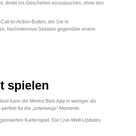
ht, direkt ins Geschehen einzutauchen, ohne den
all‑to‑Action-Button, der Sie in
urze, hochintensive Session gegenüber einem
t spielen
utzer kann die Merkur Bets App in weniger als
perfekt für die „unterwegs“-Momente.
rganisierten Kartenspiel. Die Live‑Wett‑Updates