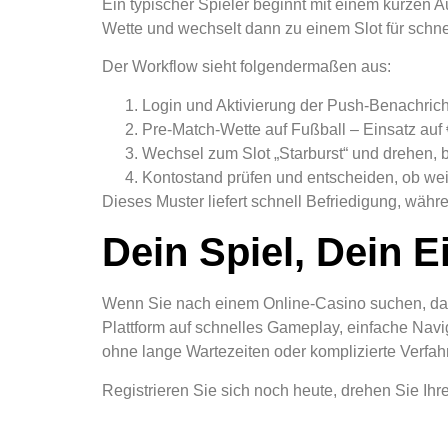
Ein typischer Spieler beginnt mit einem kurzen Au
Wette und wechselt dann zu einem Slot für schne
Der Workflow sieht folgendermaßen aus:
Login und Aktivierung der Push-Benachric
Pre‑Match-Wette auf Fußball – Einsatz auf 
Wechsel zum Slot „Starburst“ und drehen, bi
Kontostand prüfen und entscheiden, ob weit
Dieses Muster liefert schnell Befriedigung, währ
Dein Spiel, Dein E
Wenn Sie nach einem Online-Casino suchen, das I
Plattform auf schnelles Gameplay, einfache Navi
ohne lange Wartezeiten oder komplizierte Verfa
Registrieren Sie sich noch heute, drehen Sie Ihre