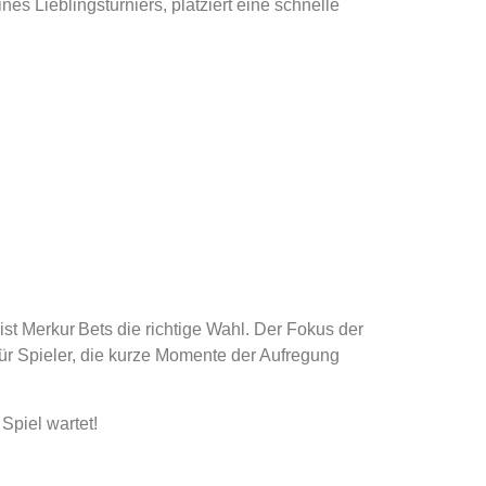
es Lieblingsturniers, platziert eine schnelle
t Merkur Bets die richtige Wahl. Der Fokus der
ür Spieler, die kurze Momente der Aufregung
Spiel wartet!