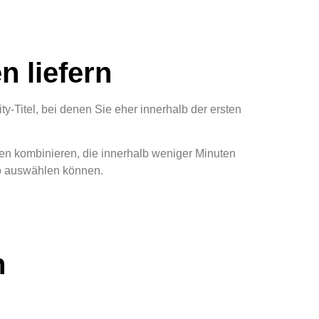
n liefern
y-Titel, bei denen Sie eher innerhalb der ersten
den kombinieren, die innerhalb weniger Minuten
ko auswählen können.
n