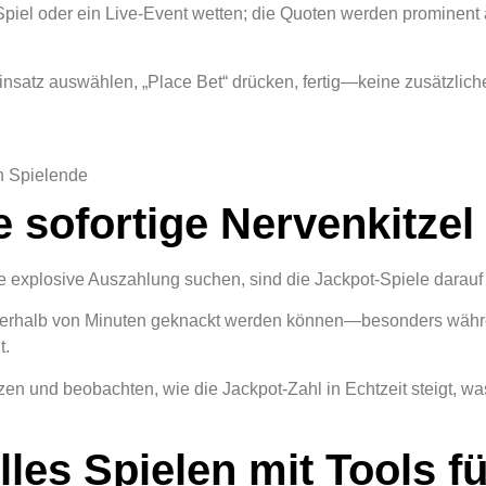
piel oder ein Live-Event wetten; die Quoten werden prominent 
einsatz auswählen, „Place Bet“ drücken, fertig—keine zusätzlich
h Spielende
e sofortige Nervenkitze
ne explosive Auszahlung suchen, sind die Jackpot-Spiele darauf 
 innerhalb von Minuten geknackt werden können—besonders währe
t.
n und beobachten, wie die Jackpot‑Zahl in Echtzeit steigt, was
es Spielen mit Tools fü