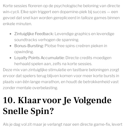
Korte sessies floreren op de psychologische beloning van directe
win‑cycli. Elke spin triggert een dopamine‑piek bij succes — een
gevoel dat snel kan worden gerepliceerd in talloze games binnen
enkele minuten.
Zintuiglijke Feedback:
Levendige graphics en levendige
soundtracks verhogen de spanning.
Bonus‑Bursting:
Plotse free spins creëren pieken in
opwinding.
Loyalty Points Accumulatie:
Directe credits moedigen
herhaald spelen aan, zelfs na korte sessies.
Deze mix van zintuiglijke stimulatie en tastbare beloningen zorgt
ervoor dat spelers terug blijven komen voor meer korte bursts in
plaats van één lange marathon, en houdt de betrokkenheid vast
zonder mentale overbelasting.
10. Klaar voor Je Volgende
Snelle Spin?
Als je dag vol zit maar je verlangt naar een directe game‑fix, levert