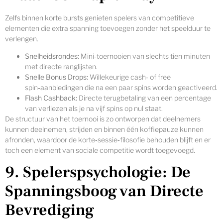
Zelfs binnen korte bursts genieten spelers van competitieve
elementen die extra spanning toevoegen zonder het speelduur te
verlengen.
Snelheidsrondes:
Mini‑toernooien van slechts tien minuten
met directe ranglijsten.
Snelle Bonus Drops:
Willekeurige cash‑ of free
spin‑aanbiedingen die na een paar spins worden geactiveerd.
Flash Cashback:
Directe terugbetaling van een percentage
van verliezen als je na vijf spins op nul staat.
De structuur van het toernooi is zo ontworpen dat deelnemers
kunnen deelnemen, strijden en binnen één koffiepauze kunnen
afronden, waardoor de korte‑sessie‑filosofie behouden blijft en er
toch een element van sociale competitie wordt toegevoegd.
9. Spelerspsychologie: De
Spanningsboog van Directe
Bevrediging