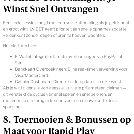
Winst Snel Ontvangen
Een korte sessie eindigt met een snelle uitbetaling als je geluk hebt
en groot wint. LV BET geeft prioriteit aan snelle opnames zodat je
verder kunt zonder dagen of uren te hoeven wachten.
Het platform biedt:
E‑Wallet Integratie:
Directe overboekingen via PayPal of
Skrill.
Bankkaart Overboekingen:
Bijna real‑time verwerking voor
Visa/MasterCard.
Cashier Dashboard:
Directe saldo-updates na elke winst.
Als je wint tijdens je korte sessie, kun je je prijs meteen claimen —
dit versterkt de cyclus van snel spelen en snel belonen, en
motiveert je om terug te komen voor een nieuwe korte dosis
spanning.
8. Toernooien & Bonussen op
Maat voor Rapid Play