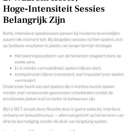
Hoge‑Intensiteit Sessies
Belangrijk Zijn
Korte, intensieve speelsessies passen bij moderne levensstijlen
waarin elk moment telt. Bij dergelijke sessies richten spelers zich
op tastbare resultaten in plaats van lange‑termijn strategie.
Het beloningssysteem van de hersenen reageert sterk op
snelle wins.
Er is minder vermoeidheid; spelers blijven alert.
Inzetpatronen blijven consistent, wat impulsief over‑spelen
vermindert.
Onderzoek toont aan dat spelers die in kortere bursts spelen
minder snel verslavende gewoonten ontwikkelen omdat de
emotionele pieken kort en beter te beheersen zijn.
Bij LV BET straalt deze filosofie door in game selectie, interface
ontwerp en bonusstructuur — allemaal gericht op het leveren van
directe bevrediging zonder de druk van langdurig spelen.