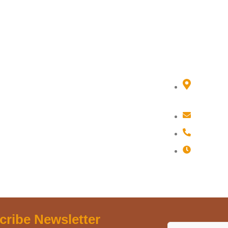
nks
Contact Info
325, Kes
me
Hesag,Hatia
ut Us
aadhyai
rses
+91 860
Mon-Sat 
g
tact
cribe Newsletter