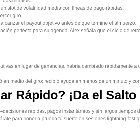
 dos minutos.
 un slot de volatilidad media con líneas de pago rápidas.
rcer giro.
s alcanzar el payout objetivo antes de que termine el almuerzo.
ión perfecta para su agenda. Alex señala que el ciclo de retr
cutivas en lugar de ganancias, habría cambiado rápidamente a 
ayó en medio del giro; recibió ayuda en menos de un minuto y co
rar Rápido? ¡Da el Salto
—decisiones rápidas, pagos instantáneos y sin largos tiempos
árate para poner a prueba tu suerte en sesiones lightning‑fast 