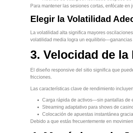
Para mantener las sesiones cortas, enfócate en
Elegir la Volatilidad Ad
La volatilidad alta significa mayores oscilacion
volatilidad media logra un equilibrio—ganancias 
3. Velocidad de la
El diseño responsive del sitio significa que pu
fricciones.
Las características clave de rendimiento incluyen
Carga rápida de activos—sin pantallas de e
Streaming adaptativo para shows de casino
Colocación de apuestas instantánea gracias
Debido a que estás frecuentemente en movimient