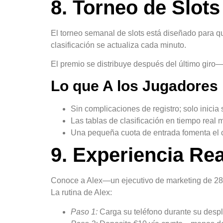
8. Torneo de Slot
El torneo semanal de slots está diseñado para qu
clasificación se actualiza cada minuto.
El premio se distribuye después del último giro—
Lo que A los Jugadores 
Sin complicaciones de registro; solo inicia 
Las tablas de clasificación en tiempo real 
Una pequeña cuota de entrada fomenta el c
9. Experiencia Re
Conoce a Alex—un ejecutivo de marketing de 28
La rutina de Alex:
Paso 1:
Carga su teléfono durante su desp