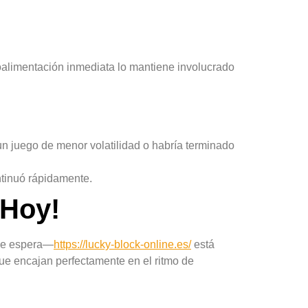
oalimentación inmediata lo mantiene involucrado
un juego de menor volatilidad o habría terminado
ntinuó rápidamente.
 Hoy!
 de espera—
https://lucky-block-online.es/
está
que encajan perfectamente en el ritmo de