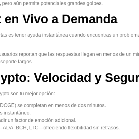
, pero aún permite potenciales grandes golpes.
t en Vivo a Demanda
rtas es tener ayuda instantánea cuando encuentras un problem
usuarios reportan que las respuestas llegan en menos de un mi
 soporte largos.
rypto: Velocidad y Segu
ypto son tu mejor opción:
 (DOGE) se completan en menos de dos minutos.
es instantáneo.
dir un factor de emoción adicional.
o—ADA, BCH, LTC—ofreciendo flexibilidad sin retrasos.