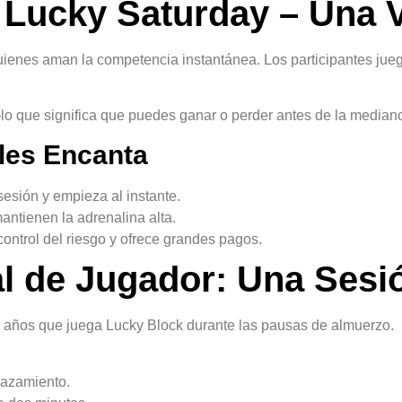
s Lucky Saturday – Una 
ienes aman la competencia instantánea. Los participantes juega
lo que significa que puedes ganar o perder antes de la mediano
les Encanta
sesión y empieza al instante.
mantienen la adrenalina alta.
ontrol del riesgo y ofrece grandes pagos.
al de Jugador: Una Sesi
 años que juega Lucky Block durante las pausas de almuerzo.
lazamiento.