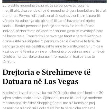
Euro është monedha e shumicës së vendeve evropiane,
megjithatë, disa vende ofrojnë monedha të tjera kombëtare, të cilat
pranohen. Përveç llojit tradicional të kazinove online me para të
vërteta, ka edhe nga ato që kanë filluar të bazohen në rrjetet
sociale. Bastet personale janë një alternativë e lehtë për ata
individë, përfshirë ata që kanë më shumë gjasa të investojnë para
në baste reale. Transferimi i parave nga faqet e tjera të kazinove
online është një shqetësim për shumicën e klientëve të tyre. Në
vend që të jetë një dështim, është mirë të planifikohet. Shumica e
kazinove më të mira online e ndihmojnë procesin sa më shumë që
të jetë e mundur, duke siguruar informacionin tuaj para se të
tërhiqni.
Drejtoria e Strehimeve të
Datuara në Las Vegas
Koleksioni i tyre i basteve ka mbi 200 lojëra dhe do të keni mbi 30
lojëra profesionale aktive. Gjithashtu, mund të luani lojë moderne
me xhekpot, siç është Shopping Spree, me një komision prej
pesëqind e njëqind mijë dollarësh! Për ta bërë diçka edhe më