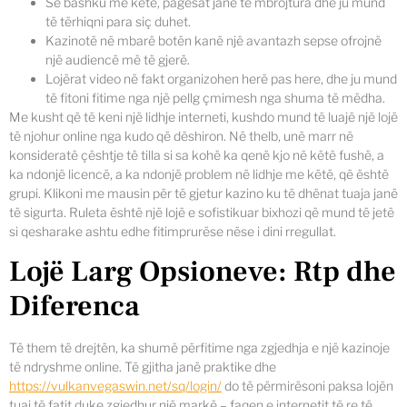
Së bashku me këtë, pagesat janë të mbrojtura dhe ju mund
të tërhiqni para siç duhet.
Kazinotë në mbarë botën kanë një avantazh sepse ofrojnë
një audiencë më të gjerë.
Lojërat video në fakt organizohen herë pas here, dhe ju mund
të fitoni fitime nga një pellg çmimesh nga shuma të mëdha.
Me kusht që të keni një lidhje interneti, kushdo mund të luajë një lojë
të njohur online nga kudo që dëshiron. Në thelb, unë marr në
konsideratë çështje të tilla si sa kohë ka qenë kjo në këtë fushë, a
ka ndonjë licencë, a ka ndonjë problem në lidhje me këtë, që është
grupi. Klikoni me mausin për të gjetur kazino ku të dhënat tuaja janë
të sigurta. Ruleta është një lojë e sofistikuar bixhozi që mund të jetë
si qesharake ashtu edhe fitimprurëse nëse i dini rregullat.
Lojë Larg Opsioneve: Rtp dhe
Diferenca
Të them të drejtën, ka shumë përfitime nga zgjedhja e një kazinoje
të ndryshme online. Të gjitha janë praktike dhe
https://vulkanvegaswin.net/sq/login/
do të përmirësoni paksa lojën
tuaj të fatit duke zgjedhur një markë – faqen e internetit të re të