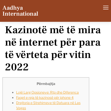
Aadhya
International
Kazinotë më të mira
në internet për para
të vërteta për vitin
2022
Përmbajtja
Lojë Larg Opsioneve: Rtp dhe Diferenca
Faqet e reja të kazinosë për iphone 4
Drejtoria e Strehimeve të Datuara në Las
Vegas