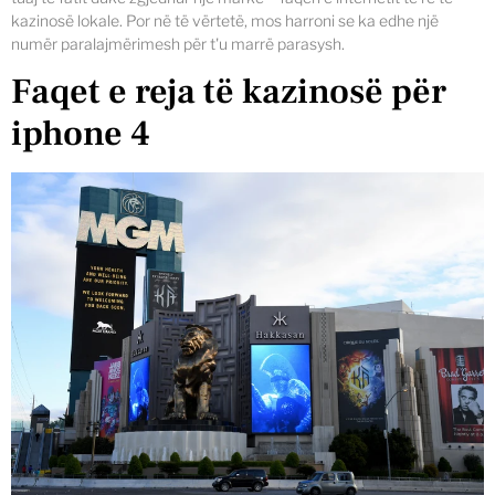
kazinosë lokale. Por në të vërtetë, mos harroni se ka edhe një
numër paralajmërimesh për t'u marrë parasysh.
Faqet e reja të kazinosë për
iphone 4