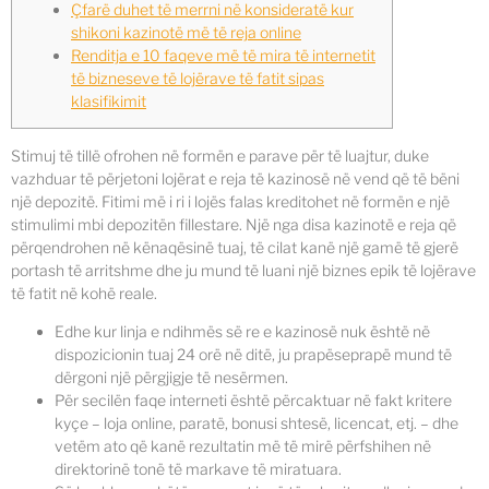
Çfarë duhet të merrni në konsideratë kur
shikoni kazinotë më të reja online
Renditja e 10 faqeve më të mira të internetit
të bizneseve të lojërave të fatit sipas
klasifikimit
Stimuj të tillë ofrohen në formën e parave për të luajtur, duke
vazhduar të përjetoni lojërat e reja të kazinosë në vend që të bëni
një depozitë. Fitimi më i ri i lojës falas kreditohet në formën e një
stimulimi mbi depozitën fillestare.
Një nga disa kazinotë e reja që
përqendrohen në kënaqësinë tuaj, të cilat kanë një gamë të gjerë
portash të arritshme dhe ju mund të luani një biznes epik të lojërave
të fatit në kohë reale.
Edhe kur linja e ndihmës së re e kazinosë nuk është në
dispozicionin tuaj 24 orë në ditë, ju prapëseprapë mund të
dërgoni një përgjigje të nesërmen.
Për secilën faqe interneti është përcaktuar në fakt kritere
kyçe – loja online, paratë, bonusi shtesë, licencat, etj. – dhe
vetëm ato që kanë rezultatin më të mirë përfshihen në
direktorinë tonë të markave të miratuara.