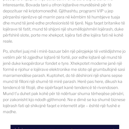
interesante, Bovada tani u ofron lojtarëve mundësinë për të
depozituar në kriptomonedhë. Gjithashtu, programi VIP u jep
përparësi njerëzve që marrin para në këmbim të humbjeve tuaja
dhe mund të jenë edhe profesionistë të tjerë. Nga faqet britanike të
lojërave të fatit, mund të shijoni një shumëllojshmëri lojërash, duke
përfshirë slote, porte me xhekpot, lojëra fati dhe lojëra fati në kohë
reale.
Po, shoferi juaj më i mirë-bazuar bën një përpjekje të vetëdijshme jo
vetëm për të zgjedhur lojtarë të fortë, por edhe lojtarë që mund të
jenë duke keqpërdorur fondet e tyre. Xhekpotet moderne janë një
formë e njohur e lojërave elektronike me slote që grumbullojnë sasi
marramendëse parash. Kuptohet, do të dëshironi një shans sepse
mund të filloni një shumë të mirë parash. Herë pas here, dikush ka
tendencë të fitojë, dhe sipërfaqet kanë tendencë të rivendosen.
Mund t'u duhet pak kohë për të ndërtuar shuma tërheqëse përsëri,
por zakonisht kjo ndodh gjithmonë. Ne e dimë se ka shumë biznese
lojërash fati që shikojnë faqet e internetit atje – është një fushë e
madhe.