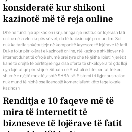
konsideratë kur shikoni
kazinotë më të reja online
Dhe në fund, një aplikacion i krijuar nga një institucion lojërash fati
online që ia vlen kripës së vet, do të funksionojë pa mundim. Sot
nuk ka tarifa shkëputjeje në kompanitë kryesore të lojërave të fatit.
Duke folur për lojërat e kazinosë online, një kazino e shkëlqyer në
internet duhet të ofrojë shumë prej tyre dhe të gjitha llojet! Njerëzit
kanë të drejtë të përfitojnë nga disa oferta të shkëlqyera të çdo lloji
nga lojërat që përfshijnë. Situata në Australi është për fat të keq
shumë e njëjtë me atë jashtë SHBA-së. Sistemi i ri ligjor australian
nuk mund të njohë ose licencojë komercialisht këto faqe lokale
kazinosh.
Renditja e 10 faqeve më të
mira të internetit të
bizneseve të lojërave të fatit