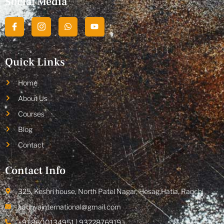
Social Media
Quick Links
Home
About Us
Courses
Blog
Contact
Contact Info
325, Keshri house, North Patel Nagar, Hesag,Hatia, Ranchi
aadhyainternational@gmail.com
+91 8600134951 | 9322876919