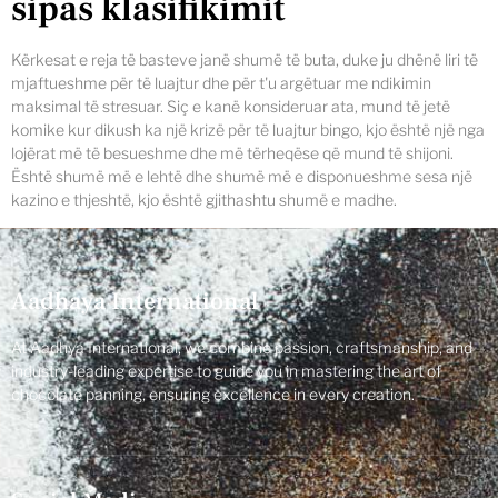
sipas klasifikimit
Kërkesat e reja të basteve janë shumë të buta, duke ju dhënë liri të
mjaftueshme për të luajtur dhe për t'u argëtuar me ndikimin
maksimal të stresuar. Siç e kanë konsideruar ata, mund të jetë
komike kur dikush ka një krizë për të luajtur bingo, kjo është një nga
lojërat më të besueshme dhe më tërheqëse që mund të shijoni.
Është shumë më e lehtë dhe shumë më e disponueshme sesa një
kazino e thjeshtë, kjo është gjithashtu shumë e madhe.
Aadhaya International
At Aadhya International, we combine passion, craftsmanship, and
industry-leading expertise to guide you in mastering the art of
chocolate panning, ensuring excellence in every creation.