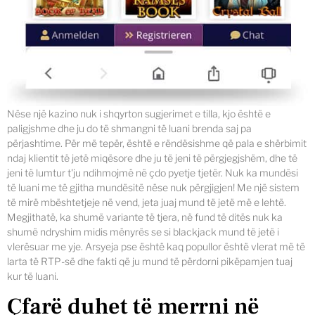
Nëse një kazino nuk i shqyrton sugjerimet e tilla, kjo është e
paligjshme dhe ju do të shmangni të luani brenda saj pa
përjashtime. Për më tepër, është e rëndësishme që pala e shërbimit
ndaj klientit të jetë miqësore dhe ju të jeni të përgjegjshëm, dhe të
jeni të lumtur t'ju ndihmojmë në çdo pyetje tjetër. Nuk ka mundësi
të luani me të gjitha mundësitë nëse nuk përgjigjen! Me një sistem
të mirë mbështetjeje në vend, jeta juaj mund të jetë më e lehtë.
Megjithatë, ka shumë variante të tjera, në fund të ditës nuk ka
shumë ndryshim midis mënyrës se si blackjack mund të jetë i
vlerësuar me yje. Arsyeja pse është kaq popullor është vlerat më të
larta të RTP-së dhe fakti që ju mund të përdorni pikëpamjen tuaj
kur të luani.
Çfarë duhet të merrni në