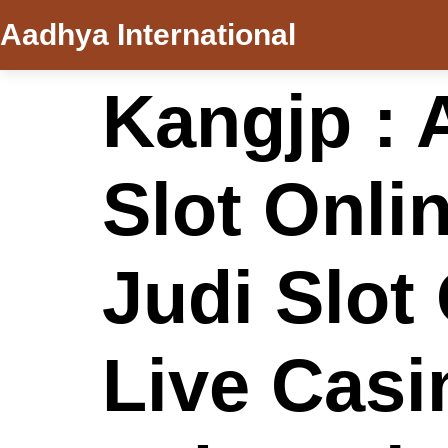
Aadhya International
Kangjp : 
Slot Onli
Judi Slot
Live Casin