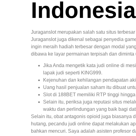
Indonesia
Juraganslot merupakan salah satu situs terbesar
Juraganslot juga dikenal sebagai penyedia game 
ingin meraih hadiah terbesar dengan modal yang 
dibawa ke layar permainan terpisah dan diminta 
Jika Anda mengetik kata judi online di me
lapak judi seperti KING999.
Kejenuhan dan kehilangan pendapatan akib
Uang hasil penjualan saham itu dibuat un
Slot di 188BET memiliki RTP tinggi hingg
Selain itu, periksa juga reputasi situs me
waktu dan perlindungan yang baik bagi da
Selain itu, obat antagonis opioid juga biasanya d
hutang, pecandu judi online dapat melakukan a
bahkan mencuri. Saya adalah asisten profesor