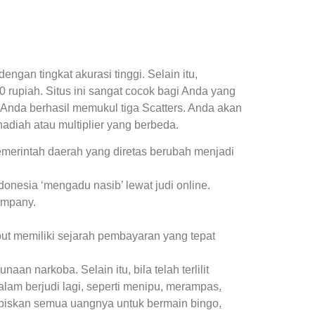
gan tingkat akurasi tinggi. Selain itu,
 rupiah. Situs ini sangat cocok bagi Anda yang
 Anda berhasil memukul tiga Scatters. Anda akan
hadiah atau multiplier yang berbeda.
emerintah daerah yang diretas berubah menjadi
nesia ‘mengadu nasib’ lewat judi online.
ompany.
ebut memiliki sejarah pembayaran yang tepat
an narkoba. Selain itu, bila telah terlilit
am berjudi lagi, seperti menipu, merampas,
biskan semua uangnya untuk bermain bingo,