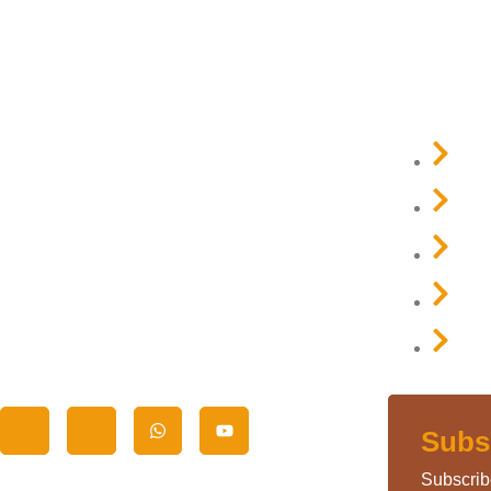
Quick Li
Aadhaya International
At Aadhya International, we combine
Ho
passion, craftsmanship, and industry-
Abo
leading expertise to guide you in mastering
the art of chocolate panning, ensuring
Cou
excellence in every creation.
Blo
Con
Social Media
Subs
Subscribe