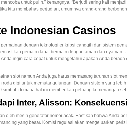
mencoba untuk pulih,” kenangnya. “Berjudi sering kali menjadi
Ketika kita membahas perjudian, umumnya orang-orang berboh
te Indonesian Casinos
n permainan dengan teknologi enkripsi canggih dan sistem p
memastikan pemain dapat bermain dengan aman dan nyaman. Um
a Anda ingin cara cepat untuk mengetahui apakah Anda berada d
ainan slot namun Anda juga harus memasang taruhan slot men
roda gigi untuk memutar gulungan. Dengan sistem yang lebi
 10 simbol, di mana hal ini memberikan peluang kemenangan se
api Inter, Alisson: Konsekuens
ukan oleh mesin generator nomor acak. Pastikan bahwa Anda b
emancing yang besar. Komisi regulasi akan mengeluarkan periz