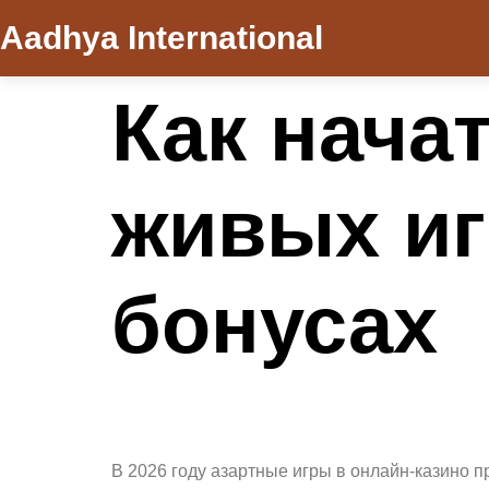
Aadhya International
Как начат
живых иг
бонусах
В 2026 году азартные игры в онлайн-казино п