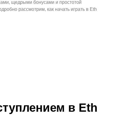
рами, щедрыми бонусами и простотой
одробно рассмотрим, как начать играть в Eth
ступлением в Eth