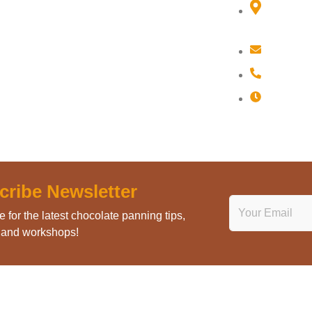
325, Kes
me
Hesag,Hatia
ut Us
aadhyai
rses
+91 860
Mon-Sat 
g
tact
cribe Newsletter
 for the latest chocolate panning tips,
 and workshops!