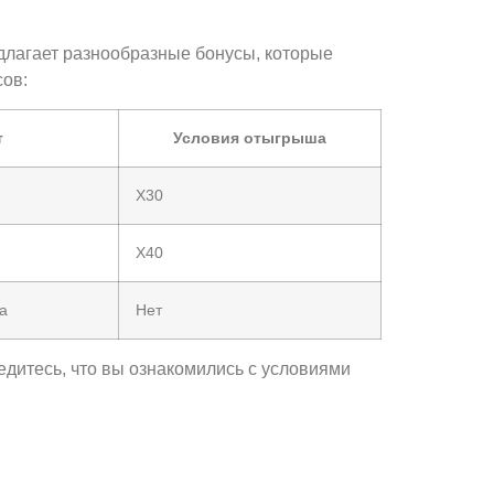
длагает разнообразные бонусы, которые
сов:
т
Условия отыгрыша
Х30
Х40
а
Нет
дитесь, что вы ознакомились с условиями