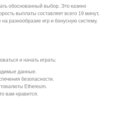
лать обоснованный выбор. Это казино
рость выплаты составляет всего 19 минут,
е на разнообразие игр и бонусную систему,
ваться и начать играть:
ходимые данные.
спечения безопасности.
птовалюты Ethereum.
то вам нравится.