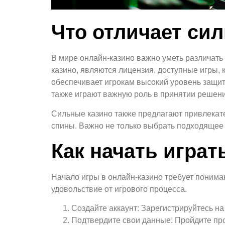
Что отличает си
В мире онлайн-казино важно уметь различат
казино, являются лицензия, доступные игры,
обеспечивает игрокам высокий уровень защит
также играют важную роль в принятии решен
Сильные казино также предлагают привлекат
спины. Важно не только выбрать подходящее к
Как начать играт
Начало игры в онлайн-казино требует понима
удовольствие от игрового процесса.
Создайте аккаунт:
Зарегистрируйтесь на
Подтвердите свои данные:
Пройдите про