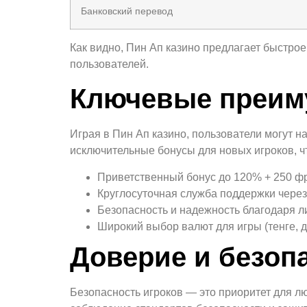
Банковский перевод
Как видно, Пин Ап казино предлагает быстро
пользователей.
Ключевые преим
Играя в Пин Ап казино, пользователи могут 
исключительные бонусы для новых игроков, чт
Приветственный бонус до 120% + 250 ф
Круглосуточная служба поддержки через
Безопасность и надежность благодаря л
Широкий выбор валют для игры (тенге, д
Доверие и безоп
Безопасность игроков — это приоритет для л