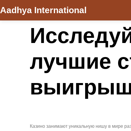
Aadhya International
Исследуй
лучшие с
выигрыша
Казино занимают уникальную нишу в мире раз