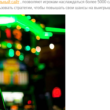
льный сайт
, позволяют игрокам наслаждаться более 5000 
зовать стратегии, чтобы повышать свои шансы на выигрыш 