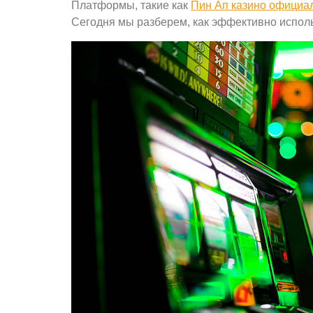
Платформы, такие как
Пин Ап казино официа
Сегодня мы разберем, как эффективно исполь