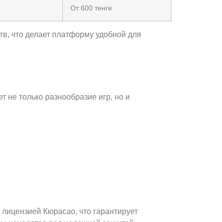
От 600 тенге
тв, что делает платформу удобной для
 не только разнообразие игр, но и
.
 лицензией Кюрасао, что гарантирует