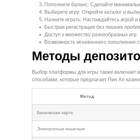
Пополните баланс:
Сделайте минимальный
Выберите игру:
Откройте каталог и выбер
Начните играть:
Наслаждайтесь игрой и 
Быстрая регистрация без лишних пробл
Доступ к множеству разнообразных игр
Возможность мгновенного пополнения с
Методы депозито
Выбор платформы для игры также включает в
способами, которые предлагает Пин Ап казино
Метод
Банковская карта
Электронные кошельки