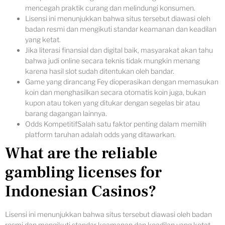
mencegah praktik curang dan melindungi konsumen.
Lisensi ini menunjukkan bahwa situs tersebut diawasi oleh
badan resmi dan mengikuti standar keamanan dan keadilan
yang ketat.
Jika literasi finansial dan digital baik, masyarakat akan tahu
bahwa judi online secara teknis tidak mungkin menang
karena hasil slot sudah ditentukan oleh bandar.
Game yang dirancang Fey dioperasikan dengan memasukan
koin dan menghasilkan secara otomatis koin juga, bukan
kupon atau token yang ditukar dengan segelas bir atau
barang dagangan lainnya.
Odds KompetitifSalah satu faktor penting dalam memilih
platform taruhan adalah odds yang ditawarkan.
What are the reliable
gambling licenses for
Indonesian Casinos?
Lisensi ini menunjukkan bahwa situs tersebut diawasi oleh badan
resmi dan mengikuti standar keamanan dan keadilan yang ketat.