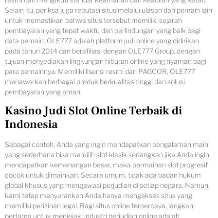
Selain itu, periksa juga reputasi situs melalui ulasan dari pemain lain
untuk memastikan bahwa situs tersebut memiliki sejarah
pembayaran yang tepat waktu dan perlindungan yang baik bagi
data pemain. OLE777 adalah platform judi online yang didirikan
pada tahun 2014 dan berafiliasi dengan OLE777 Group, dengan
tujuan menyediakan lingkungan hiburan online yang nyaman bagi
para pemainnya. Memiliki lisensi resmi dari PAGCOR, OLE777
menawarkan berbagai produk berkualitas tinggi dan solusi
pembayaran yang aman.
Kasino Judi Slot Online Terbaik di
Indonesia
Sebagai contoh, Anda yang ingin mendapatkan pengalaman main
yang sederhana bisa memilih slot klasik sedangkan jika Anda ingin
mendapatkan kemenangan besar, maka permainan slot progresif
cocok untuk dimainkan. Secara umum, tidak ada badan hukum
global khusus yang mengawasi perjudian di setiap negara. Namun,
kami tetap menyarankan Anda hanya mengakses situs yang
memiliki perizinan legal. Bagi situs online terpercaya, langkah
pertama untuk menjejaki industri perjudian online adalah