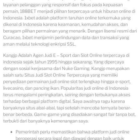
layanan pelanggan yang responsif dan fokus pada kepuasan
pemain, 188BET menjadi pilihan terpercaya untuk hiburan online di
Indonesia. 1xbet adalah platform taruhan online terkemuka yang
dikenal di Indonesia karena keamanan, kemudahan akses, dan
beragam pilihan permainan yang menarik. Dengan lisensi resmi dari
Curacao, 1xbet menjamin perlindungan data dan transaksi yang
aman melalui teknologi enkripsi SSL.
Kangjp Adalah Agen Judi E – Sport dan Slot Online terpercaya di
indonesia sejak tahun 1995 hingga sekarang, Yang dipercaya
dengan sosial kerjasama dari Nuke Gaming. Kangjp merupakan
salah satu Situs Judi Slot Online Terpercaya yang memiliki
penyediaan permainan judi online slot terlengkap hingga e-sport,
livecasino, dan pancing ikan. Popularitas judi online di Indonesia
terus mengalami peningkatan, seiring dengan terbukanya akses
terhadap berbagai platform digital. Saya awalnya ragu karena
banyaknya situs abal-abal, tapi setelah mencoba ternyata benar-
benar berbeda. Game-game yang disediakan sangat fair tanpa bot,
terbukti dari banyaknya kemenangan saya.
Pemerintah perlu memastikan bahwa platform judi online
beroperasi secara legal dan diawasi dengan baik untuk