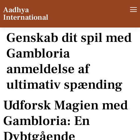
Aadhya
International
Genskab dit spil med
Gambloria
anmeldelse af
ultimativ spænding
Udforsk Magien med
Gambloria: En
Dybtgående