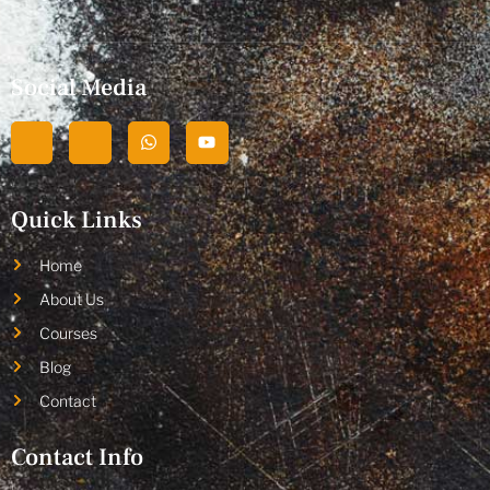
Social Media
Quick Links
Home
About Us
Courses
Blog
Contact
Contact Info