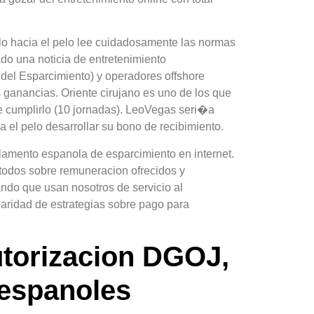
dolo hacia el pelo lee cuidadosamente las normas
do una noticia de entretenimiento
el Esparcimiento) y operadores offshore
s ganancias. Oriente cirujano es uno de los que
de cumplirlo (10 jornadas). LeoVegas seri�a
el pelo desarrollar su bono de recibimiento.
mento espanola de esparcimiento en internet.
todos sobre remuneracion ofrecidos y
ando que usan nosotros de servicio al
aridad de estrategias sobre pago para
utorizacion DGOJ,
 espanoles