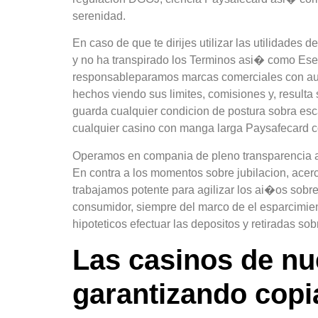
serenidad.
En caso de que te dirijes utilizar las utilidade
y no ha transpirado los Terminos asi� como Esen
responsableparamos marcas comerciales con aut
hechos viendo sus limites, comisiones y, resulta 
guarda cualquier condicion de postura sobra esc
cualquier casino con manga larga Paysafecard co
Operamos en compania de pleno transparencia a
En contra a los momentos sobre jubilacion, acer
trabajamos potente para agilizar los ai�os sobre
consumidor, siempre del marco de el esparcimie
hipoteticos efectuar las depositos y retiradas so
Las casinos de nu
garantizando copi