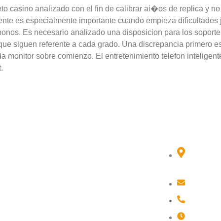
 casino analizado con el fin de calibrar ai�os de replica y no
iente es especialmente importante cuando empieza dificultades 
bonos. Es necesario analizado una disposicion para los soport
que siguen referente a cada grado. Una discrepancia primero es
a monitor sobre comienzo. El entretenimiento telefon inteligent
.
nks
Contact Info
325, Kes
me
Hesag,Hatia
ut Us
aadhyai
rses
+91 860
Mon-Sat 
g