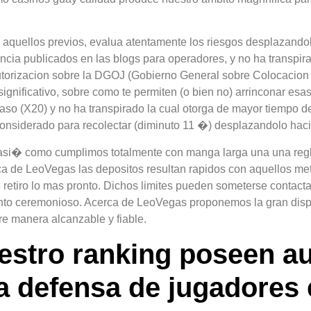
s de aquellos previos, evalua atentamente los riesgos desplazan
cia publicados en las blogs para operadores, y no ha transpira
orizacion sobre la DGOJ (Gobierno General sobre Colocacion d
significativo, sobre como te permiten (o bien no) arrinconar esa
aso (X20) y no ha transpirado la cual otorga de mayor tiempo 
nsiderado para recolectar (diminuto 11 �) desplazandolo hacia 
si� como cumplimos totalmente con manga larga una una regla
ca de LeoVegas las depositos resultan rapidos con aquellos me
 retiro lo mas pronto. Dichos limites pueden someterse contact
nto ceremonioso. Acerca de LeoVegas proponemos la gran disp
bre manera alcanzable y fiable.
estro ranking poseen a
a defensa de jugadores