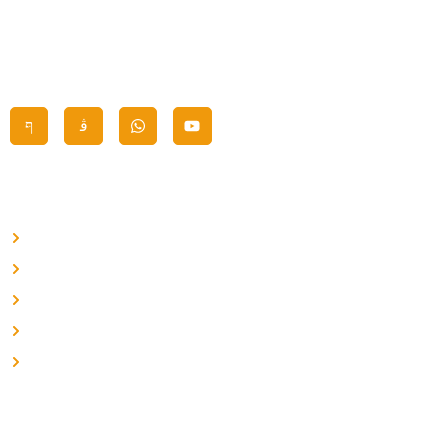
Social Media
Quick Links
Home
About Us
Courses
Blog
Contact
Contact Info