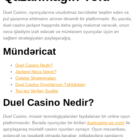
Duel Casino, oyunçularına unudulmaz təcrübələr təqdim edən və
pul qazanma ehtimalını artıran dinamik bir platformadır. Bu yazıda,
duel casino jackpot
haqqında daha geniş məlumat verəcək, onun
necə işlədiyini izah edəcək və müntəzəm oyunçular üçün ən
sağlam strategiyaları paylaşacağıq.
Mündəricat
Duel Casino Nedir?
Jackpot Necə İşləyir?
Qələbə Strategiyaları
Duel Casino Oyunlarının Təhlükələri
Tez-tez Verilən Suallar
Duel Casino Nedir?
Duel Casino
, müasir texnologiyalardan faydalanan bir online oyun
platformasıdır. Burada oyunçular bir-biriləri
duelcasino-az.com/
ilə
qarşılaşaraq müxtəlif casino oyunları oynayır. Oyun mexanikası,
əyləncəli və rəqabətli olmaqla bərabər, istifadəçilərə şanslarını