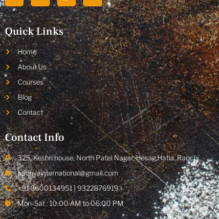
Quick Links
Home
About Us
Courses
Blog
Contact
Contact Info
325, Keshri house, North Patel Nagar, Hesag,Hatia, Ranchi
aadhyainternational@gmail.com
+91 8600134951 | 9322876919
Mon-Sat : 10:00 AM to 06:00 PM