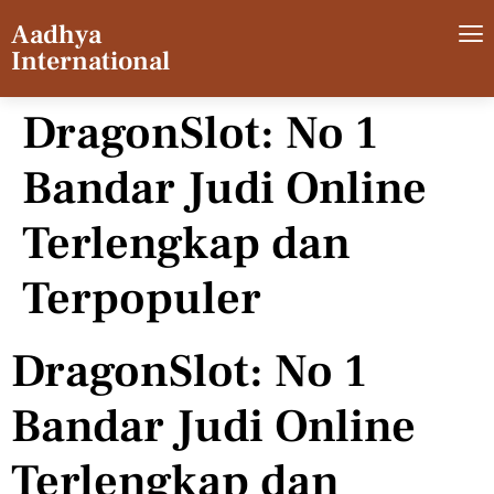
Aadhya
International
DragonSlot: No 1
Bandar Judi Online
Terlengkap dan
Terpopuler
DragonSlot: No 1
Bandar Judi Online
Terlengkap dan