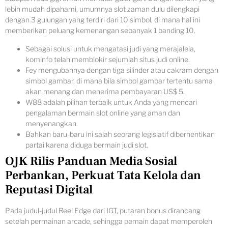
lebih mudah dipahami, umumnya slot zaman dulu dilengkapi
dengan 3 gulungan yang terdiri dari 10 simbol, di mana hal ini
memberikan peluang kemenangan sebanyak 1 banding 10.
Sebagai solusi untuk mengatasi judi yang merajalela,
kominfo telah memblokir sejumlah situs judi online.
Fey mengubahnya dengan tiga silinder atau cakram dengan
simbol gambar, di mana bila simbol gambar tertentu sama
akan menang dan menerima pembayaran US$ 5.
W88 adalah pilihan terbaik untuk Anda yang mencari
pengalaman bermain slot online yang aman dan
menyenangkan.
Bahkan baru-baru ini salah seorang legislatif diberhentikan
partai karena diduga bermain judi slot.
OJK Rilis Panduan Media Sosial
Perbankan, Perkuat Tata Kelola dan
Reputasi Digital
Pada judul-judul Reel Edge dari IGT, putaran bonus dirancang
setelah permainan arcade, sehingga pemain dapat memperoleh