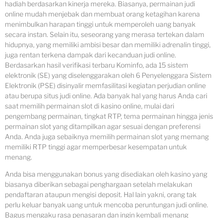
hadiah berdasarkan kinerja mereka. Biasanya, permainan judi
online mudah menjebak dan membuat orang ketagihan karena
menimbulkan harapan tinggi untuk memperoleh uang banyak
secara instan. Selain itu, seseorang yang merasa tertekan dalam
hidupnya, yang memiliki ambisi besar dan memiliki adrenalin tinggi,
juga rentan terkena dampak dari kecanduan judi online.
Berdasarkan hasil verifikasi terbaru Kominfo, ada 15 sistem
elektronik (SE) yang diselenggarakan oleh 6 Penyelenggara Sistem
Elektronik (PSE) disinyalir memfasilitasi kegiatan perjudian online
atau berupa situs judi online. Ada banyak hal yang harus Anda cari
saat memilih permainan slot di kasino online, mulai dari
pengembang permainan, tingkat RTP, tema permainan hingga jenis
permainan slot yang ditampilkan agar sesuai dengan preferensi
Anda. Anda juga sebaiknya memilih permainan slot yang memang
memiliki RTP tinggi agar memperbesar kesempatan untuk
menang.
Anda bisa menggunakan bonus yang disediakan oleh kasino yang
biasanya diberikan sebagai penghargaan setelah melakukan
pendaftaran ataupun mengisi deposit. Hal lain yakni, orang tak
perlu keluar banyak uang untuk mencoba peruntungan judi online.
Bagus mengaku rasa penasaran dan ingin kembali menang