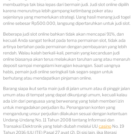
membuatnya tak bisa lepas dari bermain judi. Judi slot online dipilih
karena menurutnya lebih gampang ketimbang poker atau
sejenisnya yang memerlukan strategi. Uang hasil menang judi togel
online sebesar Rp500.000, langsung dipertaruhkan untuk judi slot.
Beberapa judi slot online bahkan tidak akan mencapai 91%, dan
kecuali Anda sangat terikat pada tema permainan slot, tidak ada
artinya bertahan pada permainan dengan pembayaran yang lebih
rendah. Walau kalah berkali-kali, pemain yang kecanduan judi
online biasanya akan terus melakukan taruhan uang atau menaruh
deposit sampai mengalami kerugian keuangan. Saat uangnya
habis, pemain judi online seringkali tak segan-segan untuk
berhutang atau mendapatkan pinjaman online.
Barang siapa ikut serta main judi di jalan umum atau di pinggir jalan
umum atau di tempat yang dapat dikunjungi umum, kecuali kalau
ada izin dari penguasa yang berwenang yang telah memberi izin
untuk mengadakan perjudian itu. Penanganan konten yang
mengandung unsur perjudian dilakukan sesuai dengan ketentuan
Undang-Undang No. 11 Tahun 2008 tentang Informasi dan
Transaksi Elektronik yang telah diubah melalui UU
casino
No. 19
Tahun 2016 (UU ITE) Pasal 27 ayat (2). Di sisi lain, jika literasi