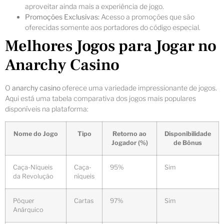
aproveitar ainda mais a experiência de jogo.
Promoções Exclusivas:
Acesso a promoções que são
oferecidas somente aos portadores do código especial.
Melhores Jogos para Jogar no
Anarchy Casino
O
anarchy casino
oferece uma variedade impressionante de jogos.
Aqui está uma tabela comparativa dos jogos mais populares
disponíveis na plataforma:
Nome do Jogo
Tipo
Retorno ao
Disponibilidade
Jogador (%)
de Bônus
Caça-Níqueis
Caça-
95%
Sim
da Revolução
níqueis
Pôquer
Cartas
97%
Sim
Anárquico