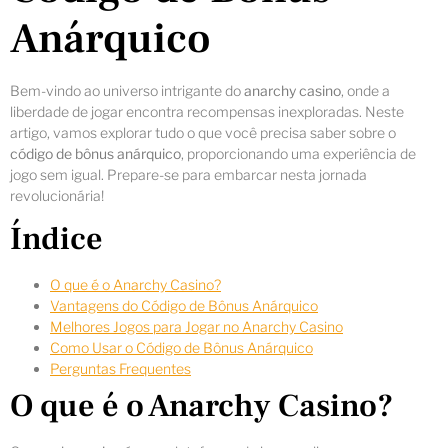
Anárquico
Bem-vindo ao universo intrigante do
anarchy casino
, onde a
liberdade de jogar encontra recompensas inexploradas. Neste
artigo, vamos explorar tudo o que você precisa saber sobre o
código de bônus anárquico
, proporcionando uma experiência de
jogo sem igual. Prepare-se para embarcar nesta jornada
revolucionária!
Índice
O que é o Anarchy Casino?
Vantagens do Código de Bônus Anárquico
Melhores Jogos para Jogar no Anarchy Casino
Como Usar o Código de Bônus Anárquico
Perguntas Frequentes
O que é o Anarchy Casino?