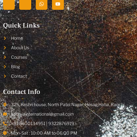
Quick Links
Home
About Us
Courses
Blog
Contact
Contact Info
325, Keshri house, North Patel Nagar, Hesag,Hatia, Ranchi
aadhyainternational@gmail.com
+91 8600134951 | 9322876919
Mon-Sat : 10:00 AM to 06:00 PM