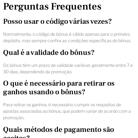
Perguntas Frequentes
Posso usar o código várias vezes?
Normalmente, o código de bônus é válido apenas para o primeiro
depósito, mas sempre confira as condições específicas do bônus.
Qual é a validade do bônus?
Os bônus têm um prazo de validade variável, geralmente entre 7 e
30 dias, dependendo da promoção.
O que é necessário para retirar os
ganhos usando o bônus?
Para retirar os ganhos, é necessário cumprir os requisitos de
apostas associados ao bônus, que podem variar de acordo com a
promoção.
Quais métodos de pagamento são