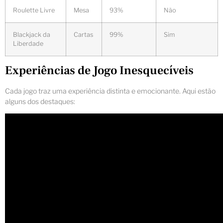
Roulette Livre
Mesa
93%
Não
Blackjack da
Cartas
99%
Sim
Liberdade
Experiências de Jogo Inesquecíveis
Cada jogo traz uma experiência distinta e emocionante. Aqui estão
alguns dos destaques: