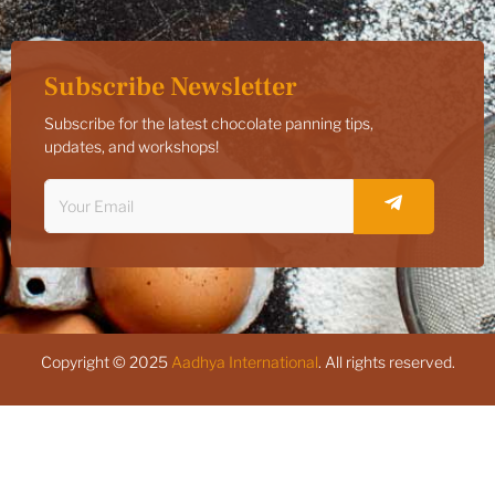
Subscribe Newsletter
Subscribe for the latest chocolate panning tips,
updates, and workshops!
Copyright © 2025
Aadhya International
. All rights reserved.