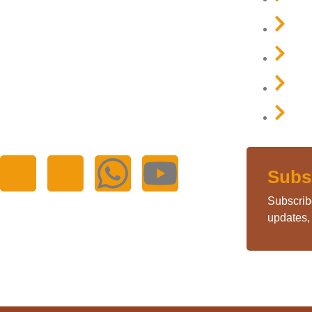
passion, craftsmanship, and industry-
Abo
leading expertise to guide you in mastering
the art of chocolate panning, ensuring
Cou
excellence in every creation.
Blo
Con
Social Media
Subs
Subscribe
updates,