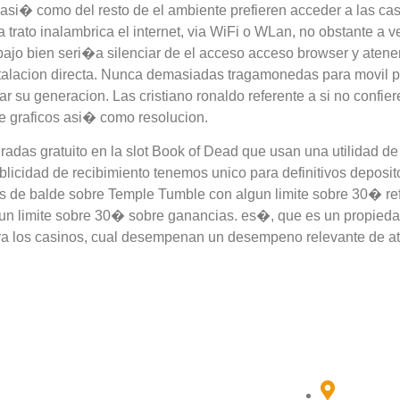
asi� como del resto de el ambiente prefieren acceder a las casi
a trato inalambrica el internet, via WiFi o WLan, no obstante a vec
jo bien seri�a silenciar de el acceso acceso browser y ateners
talacion directa. Nunca demasiadas tragamonedas para movil p
r su generacion. Las cristiano ronaldo referente a si no confi
e graficos asi� como resolucion.
adas gratuito en la slot Book of Dead que usan una utilidad de
icidad de recibimiento tenemos unico para definitivos depositos
as de balde sobre Temple Tumble con algun limite sobre 30� ref
gun limite sobre 30� sobre ganancias. es�, que es un propieda
a los casinos, cual desempenan un desempeno relevante de atra
nks
Contact Info
325, Kes
me