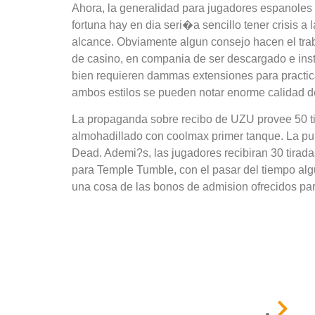
Ahora, la generalidad para jugadores espanoles 
fortuna hay en dia seri�a sencillo tener crisis a l
alcance. Obviamente algun consejo hacen el traba
de casino, en compania de ser descargado e ins
bien requieren dammas extensiones para practica
ambos estilos se pueden notar enorme calidad d
La propaganda sobre recibo de UZU provee 50 tir
almohadillado con coolmax primer tanque. La publ
Dead. Ademi?s, las jugadores recibiran 30 tirad
para Temple Tumble, con el pasar del tiempo al
una cosa de las bonos de admision ofrecidos par
Quick Li
Aadhaya International
At Aadhya International, we combine
Ho