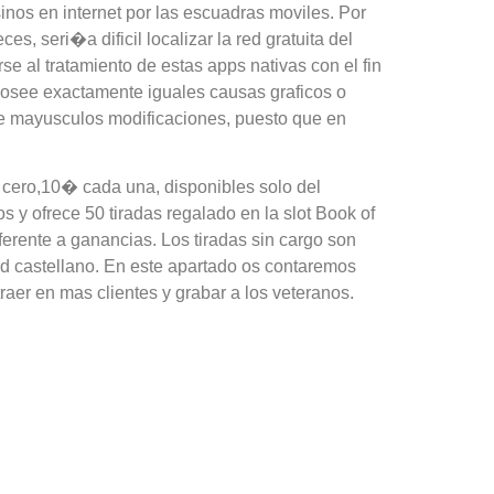
nos en internet por las escuadras moviles. Por
es, seri�a dificil localizar la red gratuita del
e al tratamiento de estas apps nativas con el fin
osee exactamente iguales causas graficos o
ere mayusculos modificaciones, puesto que en
 cero,10� cada una, disponibles solo del
 y ofrece 50 tiradas regalado en la slot Book of
erente a ganancias. Los tiradas sin cargo son
d castellano. En este apartado os contaremos
er en mas clientes y grabar a los veteranos.
hri house, North Patel Nagar,