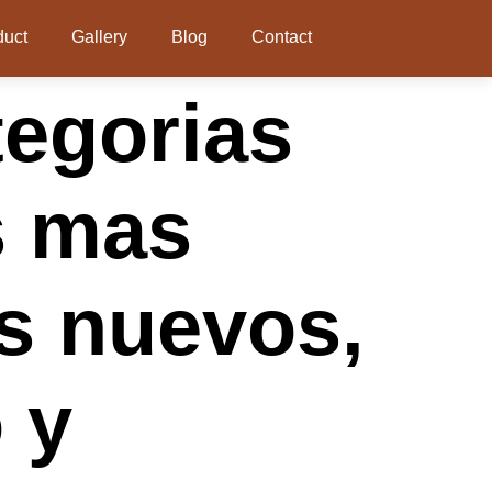
duct
Gallery
Blog
Contact
tegorias
os mas
s nuevos,
 y