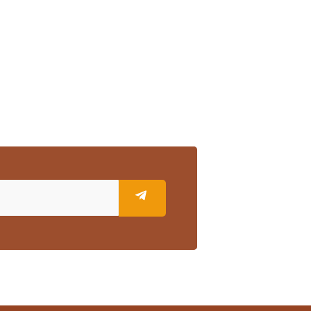
, Ranchi
nternational@gmail.com
0134951 | 9322876919
: 10:00 AM to 06:00 PM