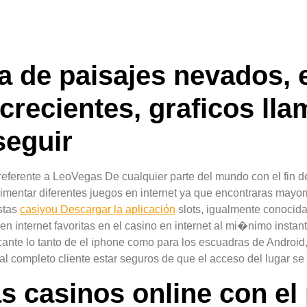
 de paisajes nevados, es
crecientes, graficos ll
seguir
 referente a LeoVegas De cualquier parte del mundo con el fin 
perimentar diferentes juegos en internet ya que encontraras ma
stas
casiyou Descargar la aplicación
slots, igualmente conocida
en internet favoritas en el casino en internet al mi�nimo insta
ante lo tanto de el iphone como para los escuadras de Android
l completo cliente estar seguros de que el acceso del lugar se 
as casinos online con el