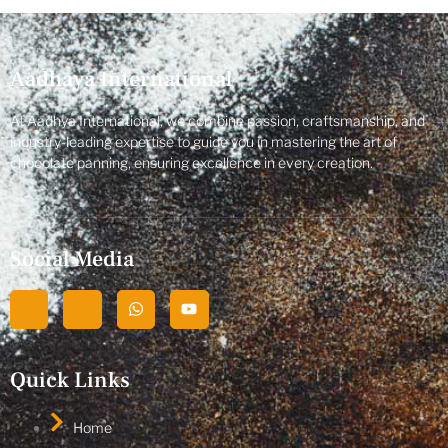
Aadhaya International
At Aadhya International, we combine passion, craftsmanship, and
industry-leading expertise to guide you in mastering the art of
chocolate panning, ensuring excellence in every creation.
Social Media
Quick Links
Home