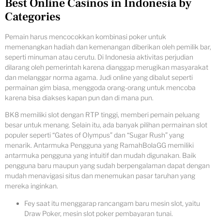
Best Online Casinos in Indonesia by
Categories
Pemain harus mencocokkan kombinasi poker untuk
memenangkan hadiah dan kemenangan diberikan oleh pemilik bar,
seperti minuman atau cerutu. Di Indonesia aktivitas perjudian
dilarang oleh pemerintah karena dianggap merugikan masyarakat
dan melanggar norma agama. Judi online yang dibalut seperti
permainan gim biasa, menggoda orang-orang untuk mencoba
karena bisa diakses kapan pun dan di mana pun.
BK8 memiliki slot dengan RTP tinggi, memberi pemain peluang
besar untuk menang. Selain itu, ada banyak pilihan permainan slot
populer seperti “Gates of Olympus” dan “Sugar Rush” yang
menarik. Antarmuka Pengguna yang RamahBolaGG memiliki
antarmuka pengguna yang intuitif dan mudah digunakan. Baik
pengguna baru maupun yang sudah berpengalaman dapat dengan
mudah menavigasi situs dan menemukan pasar taruhan yang
mereka inginkan.
Fey saat itu menggarap rancangam baru mesin slot, yaitu
Draw Poker, mesin slot poker pembayaran tunai.