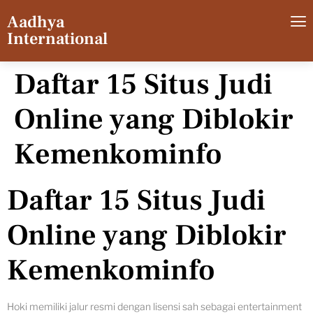
Aadhya
International
Daftar 15 Situs Judi
Online yang Diblokir
Kemenkominfo
Daftar 15 Situs Judi
Online yang Diblokir
Kemenkominfo
Hoki memiliki jalur resmi dengan lisensi sah sebagai entertainment