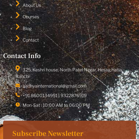
About Us
Courses
Blog
Contact
Contact Info
325, Keshri house, North Patel Nagar, Hesag,Hatia,
Ranchi
aadhyainternational@gmail.com
+91 8600134951 | 9322876919
Mon-Sat : 10:00 AM to 06:00 PM
Subscribe Newsletter