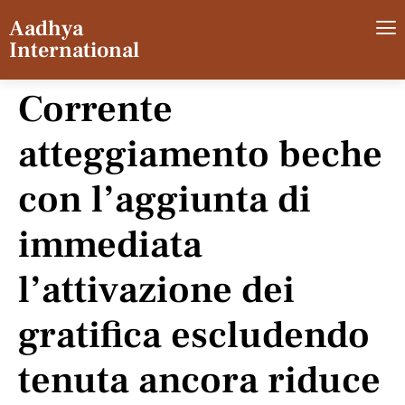
Aadhya
International
Corrente
atteggiamento beche
con l’aggiunta di
immediata
l’attivazione dei
gratifica escludendo
tenuta ancora riduce