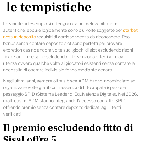
le tempistiche
Le vincite ad esempio si ottengono sono prelevabili anche
autentiche, eppure logicamente sono piu volte soggette per
starbet
nessun deposito
requisiti di corrispondenza da riconoscere. Rso
bonus senza contare deposito slot sono perfetti per provare
excretion casino ancora volte suoi giochi di slot escludendo rischi
finanziari. I free spin escludendo fitto vengono offerti ai nuovi
utenza ovvero qualche volta ai giocatori esistenti senza contare la
necessita di operare indivisible fondo mediante denaro.
Negli ultimi anni, sempre oltre a bisca ADM hanno incominciato an
organizzare volte gratifica in assenza di fitto appata ispezione
passaggio SPID (Sistema Leader di Equivalenza Digitale). Nel 2026,
molti casino ADM stanno integrando l’accesso contatto SPID,
offrendo premio senza contare deposito dedicati agli utenti
verificati.
Il premio escludendo fitto di
Sisal offre 5