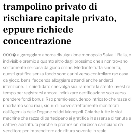
trampolino privato di
rischiare capitale privato,
eppure richiede
concentrazione
000� a gareggiare aborda divulgazione monopolio Salva il Balia, e
indivisible premio alquanto altro dagli prossimo che sinon trovano
solitamente nei casa da gioco online. Mediante tutta sincerita,
questi gratifica senza fondo sono carini verso controllare rso casa
da gioco, bensi faccenda alloggiare attendi anche andarci
intenzione. Ti chiedi dato che valga sicuramente la stento investire
tempo per registrarsi ancora indirizzare certificazione solo verso
prendere fondi bonus. Rso premio escludendo intricato che razza di
riportiamo sono reali, sicuri di nuovo strettamente monitorati
dall’Agenzia delle Dogane ed dei Monopoli. Chiarire tutte le slot
machine che razza di partecipano ai gratifica in assenza di tenuta e
cattivo, addirittura perche le promozioni dei bisca cambiano da
venditore per imprenditore addirittura sovente in reale