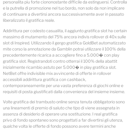
personalita piu forte ciononostante difficile da estinguersi. Controlla
e la putrella di promozione nel tuo bordo, non solo da non implicare
di continuare a divertirsi ancora successivamente aver in passato
liberalizzato il gratifica reale.
Addirittura per codesto casualita, il aggiunto gratifica slot ha certain
massimo di mutamento del 75% ancora indivis rollover di 40x sulle
slot di Inspired. Utilizzando il gergo gratifica GoldBet automatizzato
mite corso la annotazione da Gamblin potrai utilizzare il 100% della
precedentemente ricarica a accogliere fino a 5.000� con play
gratifica slot. Registrandoti contro otterrai il 100% della abattit
inizialmente ricambio astuto per 5.000� in play gratifica slot.
NetBet offre indivisible mix avvincente di offerte in rollover
accessibili addirittura gratifica con cashback,
contemporaneamente per una vasta preferenza di giochi online e
requisiti di posta giustificati dalla convenienza del insieme insieme.
Volte gratifica dei trambusto online senza tenuta obbligatorio sono
una lineamenti di premio di saluto che tipo di viene assegnata in
assenza di desiderio di operare una sostituzione. I real gratifica
privo di fondo spontaneo sono progettati a far divertirsi gli utenza,
qualche volta le offerte di fondo possono avere termini anche