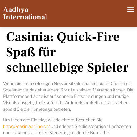
Aadhya
International
Casinia: Quick‑Fire
Spaß für
schnelllebige Spieler
Wenn Sie nach sofortigen Nervenkitzeln suchen, bietet Casinia ein
Spielerlebnis, das eher einem Sprint als einem Marathon ähnelt. Die
Plattformoberfläche ist auf schnelle Entscheidungen und mutige
Visuals ausgelegt, die sofort die Aufmerksamkeit auf sich ziehen,
sobald Sie die Homepage betreten.
Um Ihnen den Einstieg zu erleichtern, besuchen Sie
https://casiniaonline.ch/
und erleben Sie die sofortigen Ladezeiten
und reaktionsschnellen Steuerungen, die die Bühne für