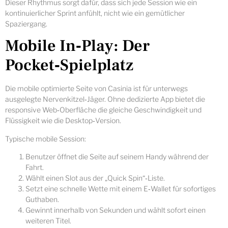
Dieser Rhythmus sorgt dafür, dass sich jede Session wie ein
kontinuierlicher Sprint anfühlt, nicht wie ein gemütlicher
Spaziergang.
Mobile In‑Play: Der
Pocket‑Spielplatz
Die mobile optimierte Seite von Casinia ist für unterwegs
ausgelegte Nervenkitzel‑Jäger. Ohne dedizierte App bietet die
responsive Web‑Oberfläche die gleiche Geschwindigkeit und
Flüssigkeit wie die Desktop‑Version.
Typische mobile Session:
Benutzer öffnet die Seite auf seinem Handy während der
Fahrt.
Wählt einen Slot aus der „Quick Spin“‑Liste.
Setzt eine schnelle Wette mit einem E‑Wallet für sofortiges
Guthaben.
Gewinnt innerhalb von Sekunden und wählt sofort einen
weiteren Titel.