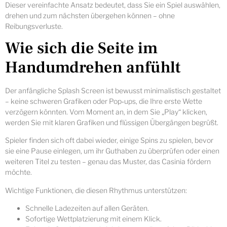
Dieser vereinfachte Ansatz bedeutet, dass Sie ein Spiel auswählen,
drehen und zum nächsten übergehen können – ohne
Reibungsverluste.
Wie sich die Seite im
Handumdrehen anfühlt
Der anfängliche Splash Screen ist bewusst minimalistisch gestaltet
– keine schweren Grafiken oder Pop‑ups, die Ihre erste Wette
verzögern könnten. Vom Moment an, in dem Sie „Play“ klicken,
werden Sie mit klaren Grafiken und flüssigen Übergängen begrüßt.
Spieler finden sich oft dabei wieder, einige Spins zu spielen, bevor
sie eine Pause einlegen, um ihr Guthaben zu überprüfen oder einen
weiteren Titel zu testen – genau das Muster, das Casinia fördern
möchte.
Wichtige Funktionen, die diesen Rhythmus unterstützen:
Schnelle Ladezeiten auf allen Geräten.
Sofortige Wettplatzierung mit einem Klick.