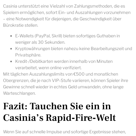
Casinia unterstützt eine Vielzahl von Zahlungsmethoden, die es
Spielern ermöglichen, sofort Ein- und Auszahlungen vorzunehmen
– eine Notwendigkeit für diejenigen, die Geschwindigkeit über
Bürokratie stellen.
E‑Wallets (PayPal, Skrill) bieten sofortiges Guthaben in
weniger als 30 Sekunden.
Kryptowährungen bieten nahezu keine Bearbeitungszeit und
Privatsphäre.
Kredit-/Debitkarten werden innerhalb von Minuten
verarbeitet, wenn online verifiziert.
Mit täglichen Auszahlungslimits von €500 und monatlichen
Obergrenzen, die je nach VIP‑Stufe variieren, können Spieler ihre
Gewinne schnell wieder in echtes Geld umwandeln, ohne lange
Warteschlangen.
Fazit: Tauchen Sie ein in
Casinia’s Rapid‑Fire‑Welt
Wenn Sie auf schnelle Impulse und sofortige Ergebnisse stehen,