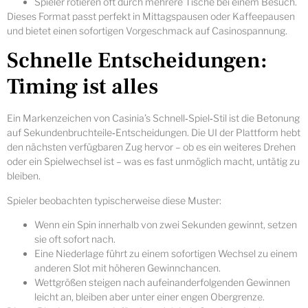
Spieler rotieren oft durch mehrere Tische bei einem Besuch.
Dieses Format passt perfekt in Mittagspausen oder Kaffeepausen
und bietet einen sofortigen Vorgeschmack auf Casinospannung.
Schnelle Entscheidungen:
Timing ist alles
Ein Markenzeichen von Casinia’s Schnell‑Spiel‑Stil ist die Betonung
auf Sekundenbruchteile‑Entscheidungen. Die UI der Plattform hebt
den nächsten verfügbaren Zug hervor – ob es ein weiteres Drehen
oder ein Spielwechsel ist – was es fast unmöglich macht, untätig zu
bleiben.
Spieler beobachten typischerweise diese Muster:
Wenn ein Spin innerhalb von zwei Sekunden gewinnt, setzen
sie oft sofort nach.
Eine Niederlage führt zu einem sofortigen Wechsel zu einem
anderen Slot mit höheren Gewinnchancen.
Wettgrößen steigen nach aufeinanderfolgenden Gewinnen
leicht an, bleiben aber unter einer engen Obergrenze.