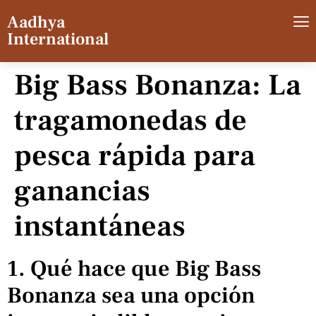
Aadhya
International
Big Bass Bonanza: La
tragamonedas de
pesca rápida para
ganancias
instantáneas
1. Qué hace que Big Bass
Bonanza sea una opción