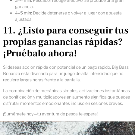
3–4 min:
Pescador recoge efectivo; se produce una gran
ganancia.
4–5 min:
Decide detenerse o volver a jugar con apuesta
ajustada.
11. ¿Listo para conseguir tus
propias ganancias rápidas?
¡Pruébalo ahora!
Si deseas acción rápida con potencial de un pago rápido, Big Bass
Bonanza está diseñado para un juego de alta intensidad que no
requiere largas horas frente a la pantalla.
La combinación de mecánicas simples, activaciones instantáneas
de bonificación y multiplicadores en aumento significa que puedes
disfrutar momentos emocionantes incluso en sesiones breves.
¡Sumérgete hoy—tu aventura de pesca te espera!