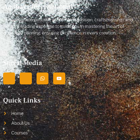
Aadhaya International
At Aadhya International, we combine passion, craftsmanship, and
industry-leading expertise to guide you in mastering the art of
chocolate panning, ensuring excellence in every creation.
Social Media
Quick Links
Home
About Us
Courses