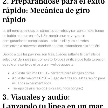
2. Preparándose para el éxito
rápido: Mecánica de giro
rápido
Lo primero que notas es cómo los carretes giran con un solo toque
de botón o toque en móvil. Sin menús que navegar, sin
configuraciones complicadas—solo un clic y los carretes
comienzan a moverse, dándote acceso instantáneo a la acción.
Debido a que las paylines son fijas, puedes saltarte la pantalla de
selección de líneas por completo, lo que significa que toda tu sesión
es solo una serie de giros a un nivel de apuesta.
Apuesta mínima €0.10 – perfecta para ráfagas cortas
Apuesta máxima €250 – juego de altas apuestas rápido para
usuarios experimentados
Tiempo de giro rápido (~1–2 segundos por giro)
3. Visuales y audio:
Lanzando tu línea en un mar