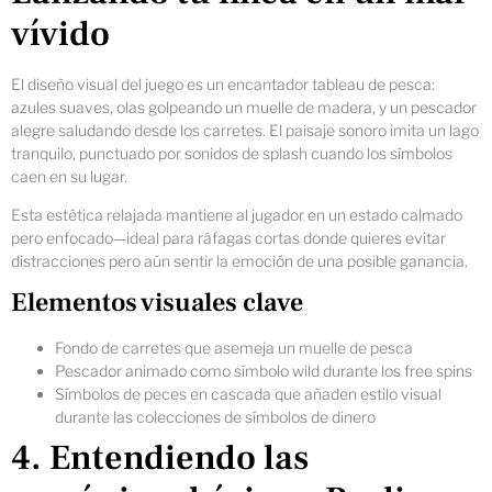
vívido
El diseño visual del juego es un encantador tableau de pesca:
azules suaves, olas golpeando un muelle de madera, y un pescador
alegre saludando desde los carretes. El paisaje sonoro imita un lago
tranquilo, punctuado por sonidos de splash cuando los símbolos
caen en su lugar.
Esta estética relajada mantiene al jugador en un estado calmado
pero enfocado—ideal para ráfagas cortas donde quieres evitar
distracciones pero aún sentir la emoción de una posible ganancia.
Elementos visuales clave
Fondo de carretes que asemeja un muelle de pesca
Pescador animado como símbolo wild durante los free spins
Símbolos de peces en cascada que añaden estilo visual
durante las colecciones de símbolos de dinero
4. Entendiendo las