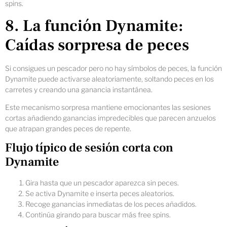
spins.
8. La función Dynamite:
Caídas sorpresa de peces
Si consigues un pescador pero no hay símbolos de peces, la función
Dynamite puede activarse aleatoriamente, soltando peces en los
carretes y creando una ganancia instantánea.
Este mecanismo sorpresa mantiene emocionantes las sesiones
cortas añadiendo ganancias impredecibles que parecen anzuelos
que atrapan grandes peces de repente.
Flujo típico de sesión corta con
Dynamite
Gira hasta que un pescador aparezca sin peces.
Se activa Dynamite e inserta peces aleatorios.
Recoge ganancias inmediatas de los peces añadidos.
Continúa girando para buscar más free spins.