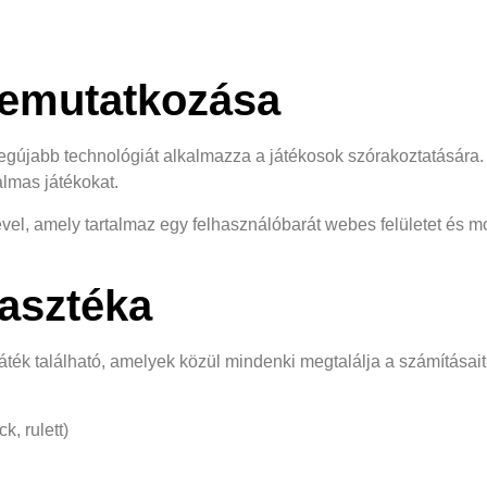
bemutatkozása
legújabb technológiát alkalmazza a játékosok szórakoztatására.
almas játékokat.
el, amely tartalmaz egy felhasználóbarát webes felületet és mo
lasztéka
ék található, amelyek közül mindenki megtalálja a számításait. 
k, rulett)