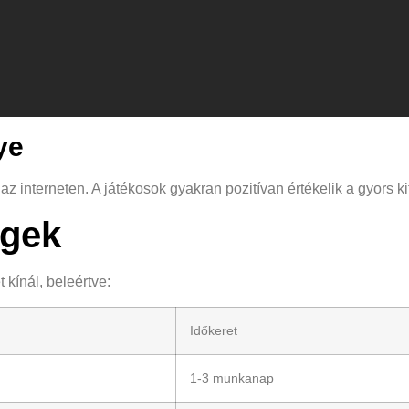
ye
 az interneten. A játékosok gyakran pozitívan értékelik a gyors k
égek
 kínál, beleértve:
Időkeret
1-3 munkanap