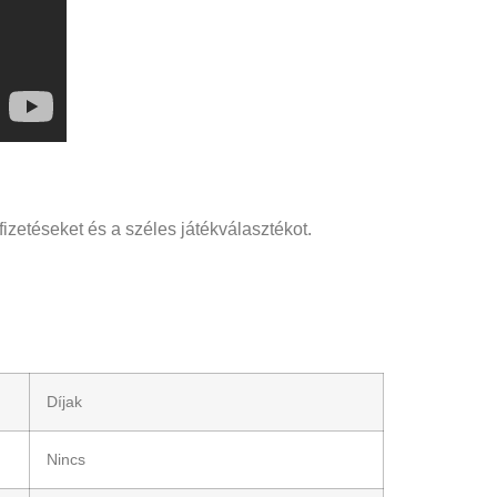
ifizetéseket és a széles játékválasztékot.
Díjak
Nincs