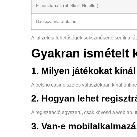
E-pénztárcák (pl. Skrill, Neteller)
Bankszámla átutalás
A kifizetési lehetőségek sokszínűsége segíti a
Gyakran ismételt 
1. Milyen játékokat kínál
A
bets io casino
széles választékban kínál online
2. Hogyan lehet regisztr
A regisztráció egyszerű, csak kövesd a weblap utas
3. Van-e mobilalkalmaz