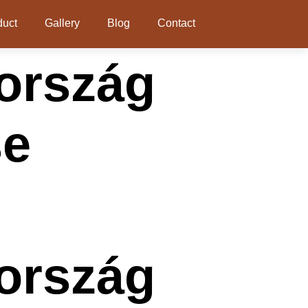
duct
Gallery
Blog
Contact
ország
se
ország