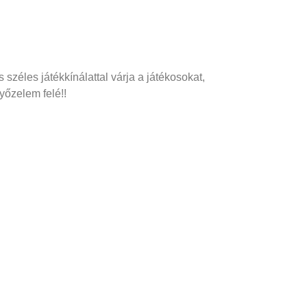
széles játékkínálattal várja a játékosokat,
yőzelem felé!!
hri house, North Patel Nagar,
, Ranchi
nternational@gmail.com
0134951 | 9322876919
: 10:00 AM to 06:00 PM