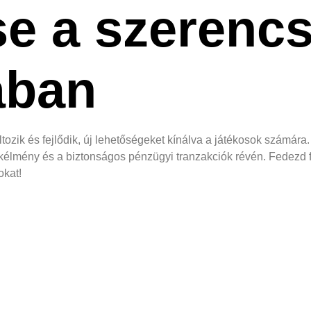
se a szerenc
ában
tozik és fejlődik, új lehetőségeket kínálva a játékosok számára
tékélmény és a biztonságos pénzügyi tranzakciók révén. Fedezd 
okat!