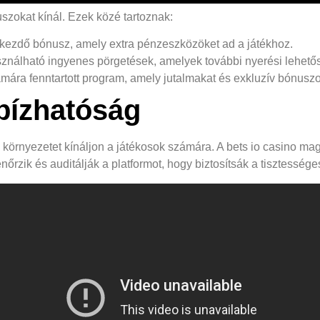
szokat kínál. Ezek közé tartoznak:
 kezdő bónusz, amely extra pénzeszközöket ad a játékhoz.
nálható ingyenes pörgetések, amelyek további nyerési lehetős
ára fenntartott program, amely jutalmakat és exkluzív bónuszok
bízhatóság
 környezetet kínáljon a játékosok számára. A
bets io casino
maga
nőrzik és auditálják a platformot, hogy biztosítsák a tisztessége