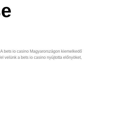
se
. A
bets io casino
Magyarországon kiemelkedő
fel velünk a
bets io casino
nyújtotta előnyöket,