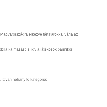
 Magyarországra érkezve tárt karokkal várja az
bilalkalmazást is, így a játékosok bármikor
Itt van néhány fő kategória: