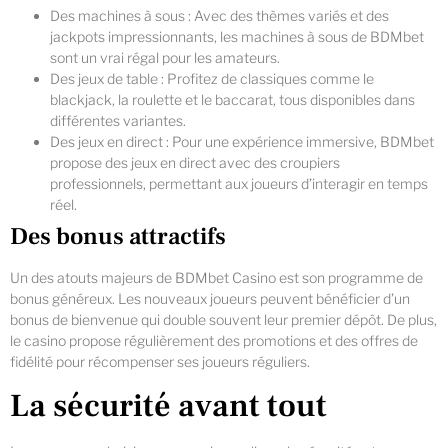
Des machines à sous : Avec des thèmes variés et des
jackpots impressionnants, les machines à sous de BDMbet
sont un vrai régal pour les amateurs.
Des jeux de table : Profitez de classiques comme le
blackjack, la roulette et le baccarat, tous disponibles dans
différentes variantes.
Des jeux en direct : Pour une expérience immersive, BDMbet
propose des jeux en direct avec des croupiers
professionnels, permettant aux joueurs d’interagir en temps
réel.
Des bonus attractifs
Un des atouts majeurs de BDMbet Casino est son programme de
bonus généreux. Les nouveaux joueurs peuvent bénéficier d’un
bonus de bienvenue qui double souvent leur premier dépôt. De plus,
le casino propose régulièrement des promotions et des offres de
fidélité pour récompenser ses joueurs réguliers.
La sécurité avant tout