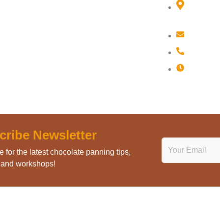
325, Kes
me
Hesag,Hatia
ut Us
aadhyai
rses
+91 860
Mon-Sat 
g
tact
cribe Newsletter
 for the latest chocolate panning tips,
 and workshops!