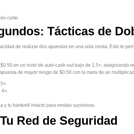
ón corte.
gundos: Tácticas de Do
pacidad de realizar dos apuestas en una sola ronda. Esto te per
 $0.50 en un nivel de auto‑cash‑out bajo de 1.5×, asegurando r
apuesta de mayor riesgo de $0.50 con la meta de un multiplicad
.5×.
 4×.
a y tu bankroll intacto para rondas sucesivas.
 Tu Red de Seguridad