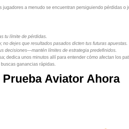
 los jugadores a menudo se encuentran persiguiendo pérdidas o
s tu límite de pérdidas.
 no dejes que resultados pasados dicten tus futuras apuestas.
s decisiones—mantén límites de estrategia predefinidos.
; dedica unos minutos allí para entender cómo afectan los pat
o buscas ganancias rápidas.
? Prueba Aviator Ahora
nks
Contact Info