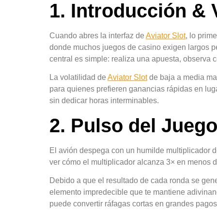
1. Introducción &
Cuando abres la interfaz de
Aviator Slot
, lo prim
donde muchos juegos de casino exigen largos pe
central es simple: realiza una apuesta, observa 
La volatilidad de
Aviator Slot
de baja a media man
para quienes prefieren ganancias rápidas en lug
sin dedicar horas interminables.
2. Pulso del Jueg
El avión despega con un humilde multiplicador d
ver cómo el multiplicador alcanza 3× en menos d
Debido a que el resultado de cada ronda se gener
elemento impredecible que te mantiene adivinand
puede convertir ráfagas cortas en grandes pagos