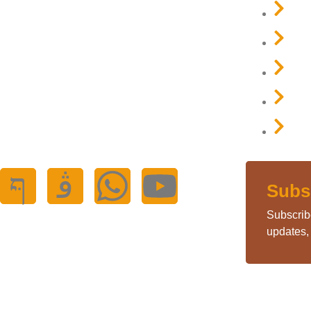
At Aadhya International, we combine
Ho
passion, craftsmanship, and industry-
Abo
leading expertise to guide you in mastering
the art of chocolate panning, ensuring
Cou
excellence in every creation.
Blo
Con
Social Media
Subs
Subscribe
updates,