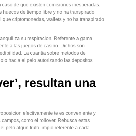
 en caso de que existen comisiones inesperadas.
s huecos de tiempo libre y no ha transpirado
l que criptomonedas, wallets y no ha transpirado
ranquiliza su respiracion. Referente a gama
rente a las juegos de casino. Dichos son
edibilidad. La cuantia sobre metodos de
lo hacia el pelo autorizando las depositos
er’, resultan una
roposicion efectivamente te es conveniente y
s campos, como el rollover. Rebusca estas
l pelo algun fruto limpio referente a cada