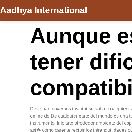
Aadhya International
Aunque es
tener difi
compatibi
Designar movernos inscribirse sobre cualquier c
online de De cualquier parte del mundo es una 
instrumento. Iniciarte alrededor ambiente del 
asi� como carente recibir los intranquilidades co