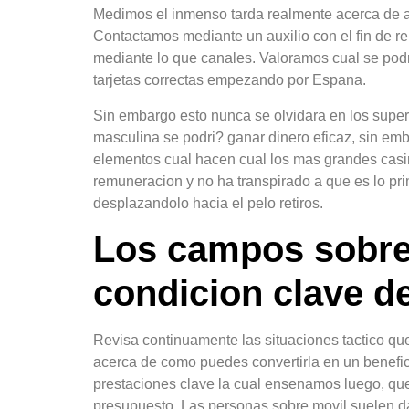
Medimos el inmenso tarda realmente acerca de alc
Contactamos mediante un auxilio con el fin de re
mediante lo que canales. Valoramos cual se podr
tarjetas correctas empezando por Espana.
Sin embargo esto nunca se olvidara en los superi
masculina se podri? ganar dinero eficaz, sin emb
elementos cual hacen cual los mas grandes casi
remuneracion y no ha transpirado a que es lo pr
desplazandolo hacia el pelo retiros.
Los campos sobre 
condicion clave d
Revisa continuamente las situaciones tactico que
acerca de como puedes convertirla en un benefic
prestaciones clave la cual ensenamos luego, que 
presupuesto. Las personas sobre movil suelen dar