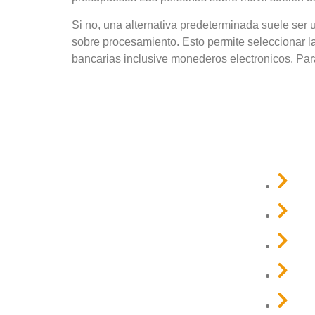
Si no, una alternativa predeterminada suele ser
sobre procesamiento. Esto permite seleccionar la
bancarias inclusive monederos electronicos. Par
Quick Li
Aadhaya International
At Aadhya International, we combine
Ho
passion, craftsmanship, and industry-
Abo
leading expertise to guide you in mastering
the art of chocolate panning, ensuring
Cou
excellence in every creation.
Blo
Con