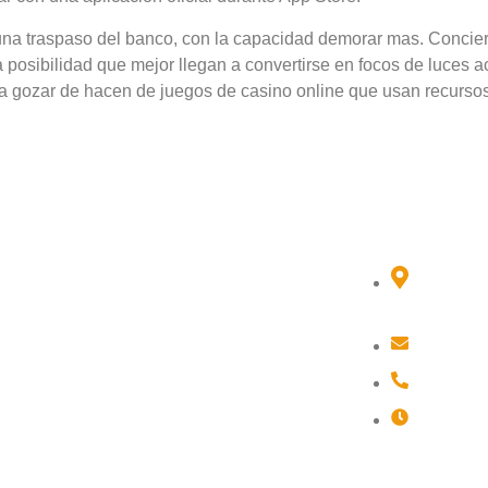
 una traspaso del banco, con la capacidad demorar mas. Concier
 posibilidad que mejor llegan a convertirse en focos de luces 
a gozar de hacen de juegos de casino online que usan recursos 
nks
Contact Info
325, Kes
me
Hesag,Hatia
ut Us
aadhyai
rses
+91 860
Mon-Sat 
g
tact