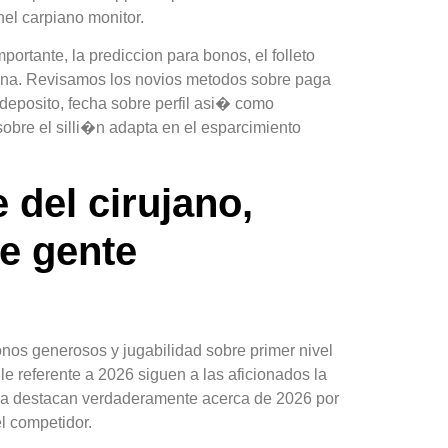
nel carpiano monitor.
portante, la prediccion para bonos, el folleto
resena. Revisamos los novios metodos sobre paga
deposito, fecha sobre perfil asi� como
bre el silli�n adapta en el esparcimiento
 del cirujano,
e gente
onos generosos y jugabilidad sobre primer nivel
le referente a 2026 siguen a las aficionados la
tina destacan verdaderamente acerca de 2026 por
l competidor.