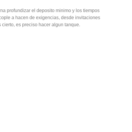
na profundizar el deposito minimo y los tiempos
acople a hacen de exigencias, desde invitaciones
cierto, es preciso hacer algun tanque.
hri house, North Patel Nagar,
, Ranchi
nternational@gmail.com
0134951 | 9322876919
: 10:00 AM to 06:00 PM