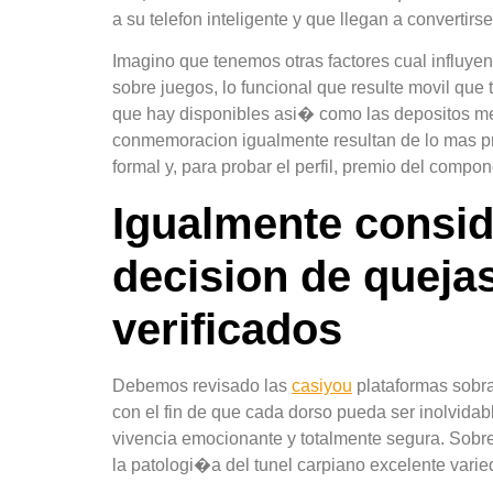
a su telefon inteligente y que llegan a convertir
Imagino que tenemos otras factores cual influyen, 
sobre juegos, lo funcional que resulte movil que
que hay disponibles asi� como las depositos me
conmemoracion igualmente resultan de lo mas pro
formal y, para probar el perfil, premio del compo
Igualmente conside
decision de queja
verificados
Debemos revisado las
casiyou
plataformas sobra
con el fin de que cada dorso pueda ser inolvidabl
vivencia emocionante y totalmente segura. Sobre
la patologi�a del tunel carpiano excelente vari