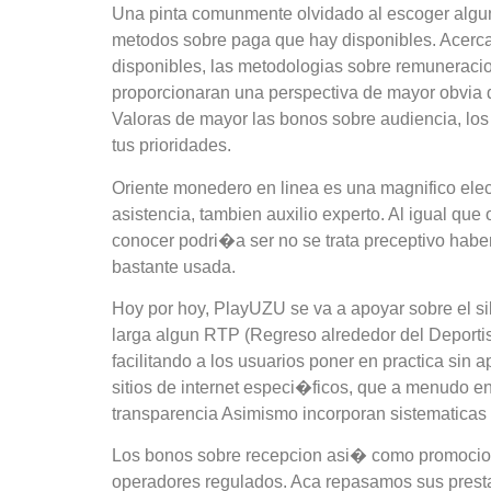
Una pinta comunmente olvidado al escoger algun c
metodos sobre paga que hay disponibles. Acerca
disponibles, las metodologias sobre remuneracion
proporcionaran una perspectiva de mayor obvia d
Valoras de mayor las bonos sobre audiencia, los 
tus prioridades.
Oriente monedero en linea es una magnifico elec
asistencia, tambien auxilio experto. Al igual que
conocer podri�a ser no se trata preceptivo habe
bastante usada.
Hoy por hoy, PlayUZU se va a apoyar sobre el si
larga algun RTP (Regreso alrededor del Deporti
facilitando a los usuarios poner en practica sin
sitios de internet especi�ficos, que a menudo e
transparencia Asimismo incorporan sistematicas t
Los bonos sobre recepcion asi� como promocione
operadores regulados. Aca repasamos sus prestac