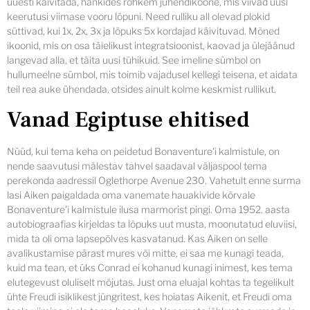
uuesti käivitada, hankides rohkem juhendikoone, mis viivad uusi
keerutusi viimase vooru lõpuni. Need rulliku all olevad plokid
süttivad, kui 1x, 2x, 3x ja lõpuks 5x kordajad käivituvad. Mõned
ikoonid, mis on osa täielikust integratsioonist, kaovad ja ülejäänud
langevad alla, et täita uusi tühikuid. See imeline sümbol on
hullumeelne sümbol, mis toimib vajadusel kellegi teisena, et aidata
teil rea auke ühendada, otsides ainult kolme keskmist rullikut.
Vanad Egiptuse ehitised
Nüüd, kui tema keha on peidetud Bonaventure'i kalmistule, on
nende saavutusi mälestav tahvel saadaval väljaspool tema
perekonda aadressil Oglethorpe Avenue 230. Vahetult enne surma
lasi Aiken paigaldada oma vanemate hauakivide kõrvale
Bonaventure'i kalmistule ilusa marmorist pingi. Oma 1952. aasta
autobiograafias kirjeldas ta lõpuks uut musta, moonutatud eluviisi,
mida ta oli oma lapsepõlves kasvatanud. Kas Aiken on selle
avalikustamise pärast mures või mitte, ei saa me kunagi teada,
kuid ma tean, et üks Conrad ei kohanud kunagi inimest, kes tema
elutegevust oluliselt mõjutas. Just oma eluajal kohtas ta tegelikult
ühte Freudi isiklikest jüngritest, kes hoiatas Aikenit, et Freudi oma