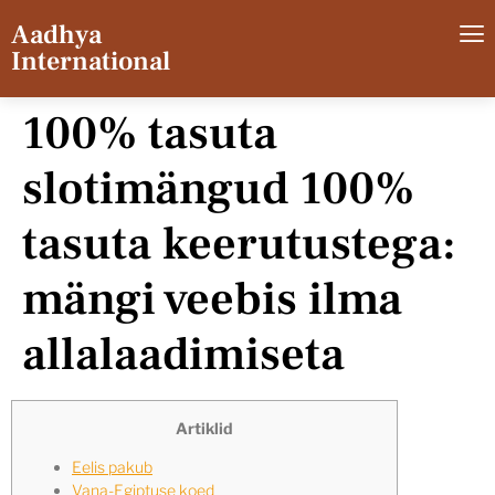
Aadhya
International
100% tasuta
slotimängud 100%
tasuta keerutustega:
mängi veebis ilma
allalaadimiseta
Artiklid
Eelis pakub
Vana-Egiptuse koed