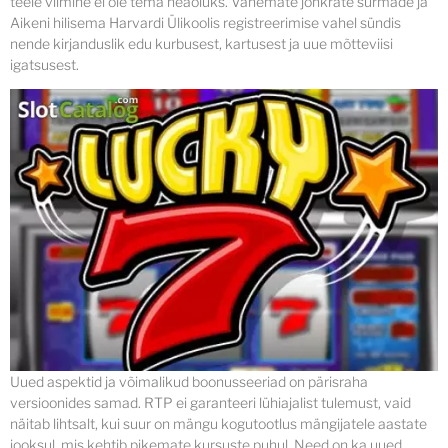
teele viimine ei ole tema heaoluks. Vanemate jõhkrate surmade ja
Aikeni hilisema Harvardi Ülikoolis registreerimise vahel sündis
nende kirjanduslik edu kurbusest, kartusest ja uue mõtteviisi
igatsusest.
Uued aspektid ja võimalikud boonusseeriad on pärisraha
versioonides samad. RTP ei garanteeri lühiajalist tulemust, vaid
näitab lihtsalt, kui suur on mängu kogutootlus mängijatele aastate
jooksul, mis kehtib pikemate kursuste puhul. Need on ka uued