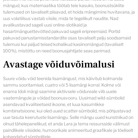
mängud, kus matemaatika töötab teie kasuks, boonustsüklite
tulemused on tavaliselt piisavad, et hoida mängimine huvitavana, ja
uus volatiilsus vastab viisile, mida te tegelikult naudite. Nad
avalikustavad sageli uusi online-slotikaid ja
hasartmänguettevõtted pakuvad sageli eripreemiaid. Portid
pakuvad panustamisstandardite osas tavaliselt palju soodsamaid
tulemusi kui paljud teised kohalikud kasiinomängud (tavaliselt
100%), mistõttu on need boonusjahtijate seas parimad.
Avastage võiduvõimalusi
Suure võidu võid teenida lisamängust, mis käivitub kolmanda
sammu sooritamisel, cuatro või 5 lisamärgi korral. Kolme või
enama Idoli märgi saamine aktiivsele võidureale viib uuele
vaatemängule ja võidad boonusvooru. Uusimad wild-sümbolid
asendavad kvaliteetseid ikoone, et luua kasumlikke
kombinatsioone, kui oled uued scatter-sümbolid, mis põhjustavad
uue tasuta keerutuste lisamängu. Selle mängu uued kunstnikud on
olnud tähelepanelikud, et anda Lara ja tema ressursside välimust
paindlikele viisidele, humoorikale animeeritud graafikale ja tõeliselt
kohandatud sümbolitele.