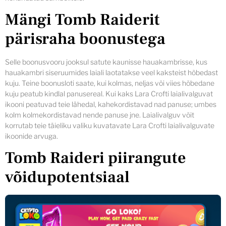
Mängi Tomb Raiderit
pärisraha boonustega
Selle boonusvooru jooksul satute kaunisse hauakambrisse, kus
hauakambri siseruumides laiali laotatakse veel kaksteist hõbedast
kuju. Teine boonusloti saate, kui kolmas, neljas või viies hõbedane
kuju peatub kindlal panusereal. Kui kaks Lara Crofti laialivalguvat
ikooni peatuvad teie lähedal, kahekordistavad nad panuse; umbes
kolm kolmekordistavad nende panuse jne. Laialivalguv võit
korrutab teie täieliku valiku kuvatavate Lara Crofti laialivalguvate
ikoonide arvuga.
Tomb Raideri piirangute
võidupotentsiaal