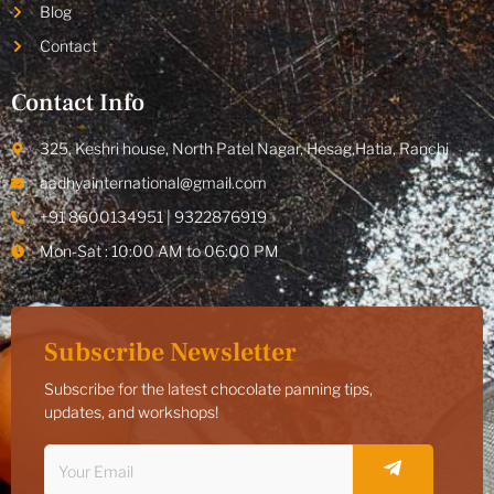
Blog
Contact
Contact Info
325, Keshri house, North Patel Nagar, Hesag,Hatia, Ranchi
aadhyainternational@gmail.com
+91 8600134951 | 9322876919
Mon-Sat : 10:00 AM to 06:00 PM
Subscribe Newsletter
Subscribe for the latest chocolate panning tips,
updates, and workshops!