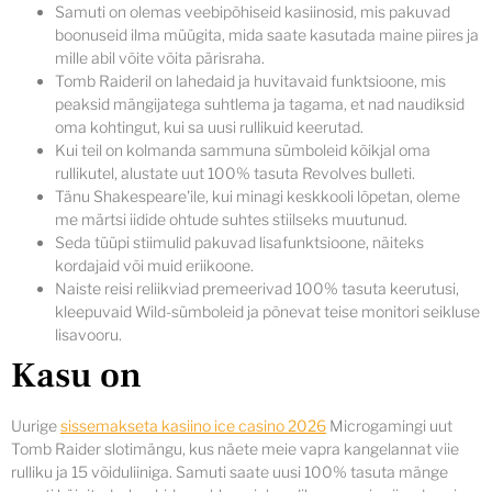
Samuti on olemas veebipõhiseid kasiinosid, mis pakuvad
boonuseid ilma müügita, mida saate kasutada maine piires ja
mille abil võite võita pärisraha.
Tomb Raideril on lahedaid ja huvitavaid funktsioone, mis
peaksid mängijatega suhtlema ja tagama, et nad naudiksid
oma kohtingut, kui sa uusi rullikuid keerutad.
Kui teil on kolmanda sammuna sümboleid kõikjal oma
rullikutel, alustate uut 100% tasuta Revolves bulleti.
Tänu Shakespeare'ile, kui minagi keskkooli lõpetan, oleme
me märtsi iidide ohtude suhtes stiilseks muutunud.
Seda tüüpi stiimulid pakuvad lisafunktsioone, näiteks
kordajaid või muid eriikoone.
Naiste reisi reliikviad premeerivad 100% tasuta keerutusi,
kleepuvaid Wild-sümboleid ja põnevat teise monitori seikluse
lisavooru.
Kasu on
Uurige
sissemakseta kasiino ice casino 2026
Microgamingi uut
Tomb Raider slotimängu, kus näete meie vapra kangelannat viie
rulliku ja 15 võiduliiniga. Samuti saate uusi 100% tasuta mänge