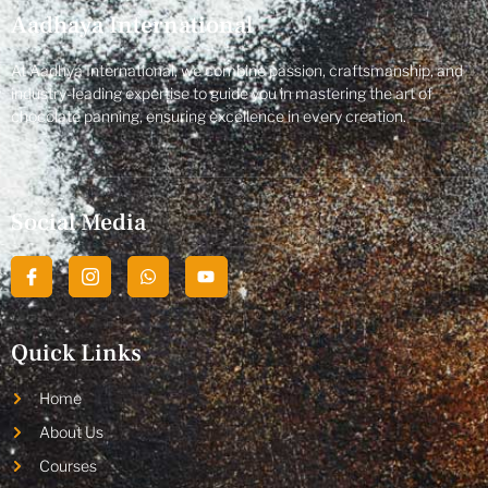
Aadhaya International
At Aadhya International, we combine passion, craftsmanship, and
industry-leading expertise to guide you in mastering the art of
chocolate panning, ensuring excellence in every creation.
Social Media
Quick Links
Home
About Us
Courses