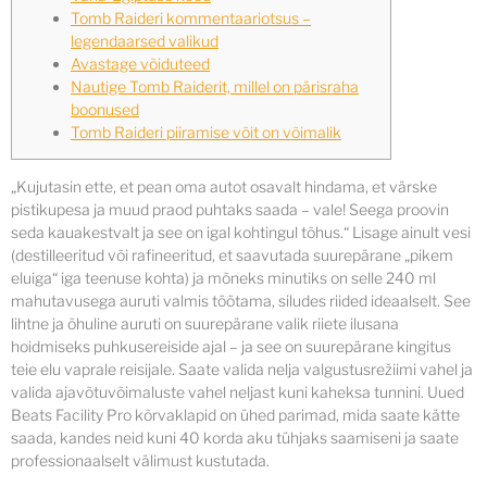
Tomb Raideri kommentaariotsus –
legendaarsed valikud
Avastage võiduteed
Nautige Tomb Raiderit, millel on pärisraha
boonused
Tomb Raideri piiramise võit on võimalik
„Kujutasin ette, et pean oma autot osavalt hindama, et värske
pistikupesa ja muud praod puhtaks saada – vale! Seega proovin
seda kauakestvalt ja see on igal kohtingul tõhus.“ Lisage ainult vesi
(destilleeritud või rafineeritud, et saavutada suurepärane „pikem
eluiga“ iga teenuse kohta) ja mõneks minutiks on selle 240 ml
mahutavusega auruti valmis töötama, siludes riided ideaalselt.
See
lihtne ja õhuline auruti on suurepärane valik riiete ilusana
hoidmiseks puhkusereiside ajal – ja see on suurepärane kingitus
teie elu vaprale reisijale. Saate valida nelja valgustusrežiimi vahel ja
valida ajavõtuvõimaluste vahel neljast kuni kaheksa tunnini. Uued
Beats Facility Pro kõrvaklapid on ühed parimad, mida saate kätte
saada, kandes neid kuni 40 korda aku tühjaks saamiseni ja saate
professionaalselt välimust kustutada.