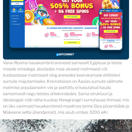
Vana-Rooma hauakambrid arenesid sarnaselt Egiptuse ja teiste
maade omadega, alustades maa-alusest matmisest või
koobastesse matmisest ning arenedes keerukamate ehitisteni
surnute majutamiseks. Krematsioon on Aasias surnute säilmete
matmise populaarseim viis ja seetõttu ei kasutatud haudu
samamoodi nagu teistes ühiskondades. Sama struktuuri ja
ideoloogiat võib näha kuulsas Newgrange'i surnuhauas Iirimaal, mis
on üks vanimaid hauakambreid maailmas (enne Giza püramiidide ja
Mükeene seltsi ühendamist), mis asub umbes 3200 eKr.