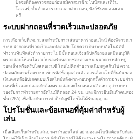
ปัจจัยที่ต้องตรวจสอบก่อนสมัครสมาชิก: โบนัสและเทิร์น
โอเวอร์, ขั้นต่ำและระยะเวลาฝาก-ถอน, ฟังก์ชันทดลองเล่น
ฟรี
ระบบฝากถอนที่รวดเร็วและปลอดภัย
การเลือกเว็บที่เหมาะสมสำหรับการเล่นบาคาร่าออนไลน์ ต้องพิจารณา
ระบบฝากถอนที่รวดเร็วและปลอดภัย
โดยควรเป็นระบบอัตโนมัติที่
ทำงานทันทีหลังทำรายการ ไม่มีขั้นตอนแจ้งสลิปหรือรอแอดมินอนุมัติ
ตรวจสอบให้แน่ใจว่าเว็บรองรับหลายช่องทางเช่น ธนาคารหลัก ทรู
วอลเล็ท หรือคริปโตเคอเรนซี โดยไม่คิดค่าธรรมเนียมสูงเกินไป ความ
ปลอดภัยมาพร้อมระบบเข้ารหัสข้อมูลส่วนตัว ควรเลือกเว็บที่ยืนยันยอด
เงินคงเหลืออัปเดตแบบเรียลไทม์หลังฝาก-ถอนทุกครั้ง
คำถาม: ระบบฝาก
ถอนที่เร็วและปลอดภัยต้องตรวจสอบอะไรก่อนเล่น?
ตอบ: ดูว่าระบบ
รองรับการทำรายการอัตโนมัติตลอด 24 ชม. และมีการยืนยันตัวตนสอง
ชั้น (2FA) เพื่อป้องกันการเข้าถึงบัญชีโดยไม่ได้รับอนุญาต
โปรโมชั่นและข้อเสนอที่คุ้มค่าสำหรับผู้
เล่น
เมื่อเลือกเว็บสำหรับเล่นบาคาร่าออนไลน์ อย่ามองแค่โบนัสต้อนรับก้อน
โต แต่ให้เช็คเงื่อนไขการเทิร์นโอเวอร์ให้ดี เพราะบางโปรอาจดูดีแต่เล่น