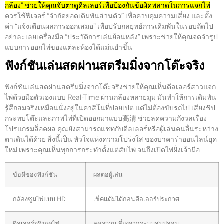
กล้อง” ช่วยให้คุณจับตาดูดีลเลอร์เพื่อป้องกันข้อผิดพลาดในการแจกไพ่
ควรใช้ฟีเจอร์ “จำกัดยอดเดิมพันส่วนตัว” เพื่อควบคุมความเสี่ยง และตั้ง
ค่า “แจ้งเตือนผลการออกเสมอ” เพื่อปรับกลยุทธ์การเดิมพันในรอบถัดไป
อย่าละเลยเครื่องมือ “ประวัติการเล่นย้อนหลัง” เพราะช่วยให้คุณจดจำรูป
แบบการออกไพ่ของแต่ละห้องได้แม่นยำขึ้น
ฟังก์ชันเล่นสดผ่านสตรีมมิ่งจากโต๊ะจริง
ฟังก์ชันเล่นสดผ่านสตรีมมิ่งจากโต๊ะจริงช่วยให้คุณเห็นดีลเลอร์สาวแจก
ไพ่ด้วยมือตัวเองแบบ Real-Time ผ่านกล้องหลายมุม มันทำให้การเดิมพัน
รู้สึกสมจริงเหมือนนั่งอยู่ในคาสิโนที่ปอยเปต แต่ไม่ต้องขับรถไป เสียงชิป
กระทบโต๊ะและภาพไพ่ที่เปิดออกมาแบบ高清 ช่วยลดความกังวลเรื่อง
โปรแกรมล็อคผล คุณยังสามารถแชทกับดีลเลอร์หรือผู้เล่นคนอื่นระหว่าง
ตาเดินได้ด้วย สิ่งนี้เป็น
หัวใจแห่งความโปร่งใส
ของบาคาร่าออนไลน์ยุค
ใหม่ เพราะคุณเห็นทุกการกระทำตั้งแต่สับไพ่ จนถึงเปิดไพ่ฝั่งเจ้ามือ
ข้อดีของฟังก์ชัน
ผลต่อผู้เล่น
กล้องซูมไพ่แบบ HD
เช็คแต้มได้ก่อนดีลเลอร์ประกาศ
ดีลเลอร์จริงกดไพ่
ลดความเสี่ยงจากระบบสุ่มปลอม