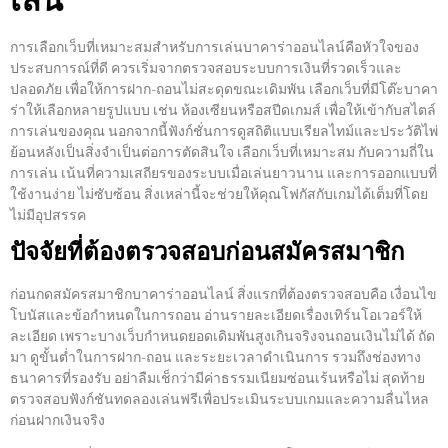
เล่น
การเลือกเว็บที่เหมาะสมสำหรับการเล่นบาคาร่าออนไลน์คือหัวใจของ
ประสบการณ์ที่ดี ควรเริ่มจากตรวจสอบระบบการเงินที่รวดเร็วและ
ปลอดภัย เพื่อให้การฝาก-ถอนไม่สะดุดขณะเดิมพัน เลือกเว็บที่มีโต๊ะบาคา
ร่าให้เลือกหลายรูปแบบ เช่น ห้องเซียนหรือสปีดเกมส์ เพื่อให้เข้ากับสไตล์
การเล่นของคุณ นอกจากนี้ฟังก์ชั่นการดูสถิติแบบเรียลไทม์และประวัติไพ่
ย้อนหลังเป็นสิ่งจำเป็นต่อการตัดสินใจ
เลือกเว็บที่เหมาะสม
กับความถี่ใน
การเล่น เน้นที่ความเสถียรของระบบเมื่อเล่นยาวนาน และการออกแบบที่
ใช้งานง่าย ไม่ซับซ้อน สิ่งเหล่านี้จะช่วยให้คุณโฟกัสกับเกมได้เต็มที่โดย
ไม่มีอุปสรรค
ปัจจัยที่ต้องตรวจสอบก่อนสมัครสมาชิก
ก่อนกดสมัครสมาชิกบาคาร่าออนไลน์ สิ่งแรกที่ต้องตรวจสอบคือ
เงื่อนไข
โบนัสและข้อกำหนดในการถอน
อ่านรายละเอียดเรื่องเทิร์นโอเวอร์ให้
ละเอียด เพราะบางเว็บกำหนดยอดเดิมพันสูงเกินจริงจนถอนเงินไม่ได้ ถัด
มา ดูขั้นต่ำในการฝาก-ถอน และระยะเวลาดำเนินการ รวมถึงช่องทาง
ธนาคารที่รองรับ อย่าลืมเช็กว่ามีค่าธรรมเนียมซ่อนเร้นหรือไม่ สุดท้าย
ตรวจสอบฟังก์ชันทดลองเล่นฟรีเพื่อประเมินระบบเกมและความลื่นไหล
ก่อนฝากเงินจริง