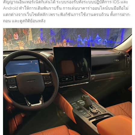
สัญญาณอินเทอร์เน็ตก็เล่นได้ ระบบรองรับทั้งระบบปฏิบัติการ iOS และ
Android ทำให้การเดิมพันราบรื่น
การเล่นบาคาร่าออนไลน์บนมือถือ
ไม่
แตกต่างจากเว็บไซต์หลัก เพราะฟังก์ชันการใช้งานครบถ้วน ทั้งการฝาก-
ถอน และดูสถิติย้อนหลัง