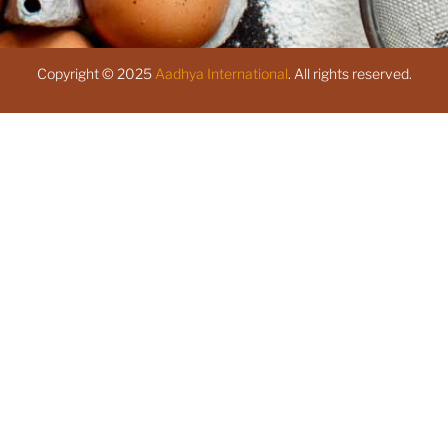
Copyright © 2025
Aadhya International
. All rights reserved.