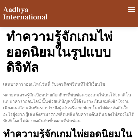
Aadhya
International
ทำความรู้จักเกมไพ่
ยอดนิยมในรูปแบบ
ดิจิทัล
เล่นบาคาร่าออนไลน์วันนี้ รับเครดิตฟรีทันทีไม่มีเงื่อนไข
หลายคนอาจรู้สึกเบื่อหน่ายกับกติกาที่ซับซ้อนของเกมไพ่บนโต๊ะคาสิโน
แต่
บาคาร่าออนไลน์
นั้นช่วยแก้ปัญหานี้ได้ เพราะเป็นเกมที่เข้าใจง่าย
เพียงแค่เลือกเดิมพันระหว่างฝั่งผู้เล่นหรือ banker โดยไม่ต้องตัดสินใจ
อะไรยุ่งยาก ผู้เล่นจึงสามารถเพลิดเพลินกับความตื่นเต้นของไพ่สองใบได้
ทันที โดยไม่ต้องกดดันกับขั้นตอนที่ซับซ้อน
ทำความรู้จักเกมไพ่ยอดนิยมใน