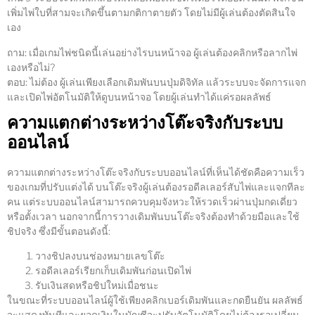
เพิ่มไพ่ใบที่สามจะเกิดขึ้นตามกติกาตายตัว โดยไม่มีผู้เล่นต้องตัดสินใจ
เอง
ถาม:
เมื่อเกมไพ่ชนิดนี้เล่นอย่างไรบนหน้าจอ ผู้เล่นต้องคลิกหรือลากไพ่
เองหรือไม่?
ตอบ:
ไม่ต้อง ผู้เล่นเพียงเลือกเดิมพันบนปุ่มดิจิทัล แล้วระบบจะจัดการแจก
และเปิดไพ่อัตโนมัติให้ดูบนหน้าจอ โดยผู้เล่นทำได้แค่รอผลลัพธ์
ความแตกต่างระหว่างโต๊ะจริงกับระบบ
ออนไลน์
ความแตกต่างระหว่างโต๊ะจริงกับระบบออนไลน์ที่เห็นได้ชัดคือ
ความเร็ว
ของเกมที่ปรับแต่งได้
บนโต๊ะจริงผู้เล่นต้องรอดีลเลอร์สับไพ่และแจกทีละ
คน แต่ระบบออนไลน์สามารถควบคุมจังหวะให้รวดเร็วผ่านปุ่มกดเดี่ยว
หรือตั้งเวลา นอกจากนี้การวางเดิมพันบนโต๊ะจริงต้องทำด้วยมือและใช้
ชิปจริง ซึ่งมีขั้นตอนดังนี้:
วางชิปลงบนช่องหมายเลขโต๊ะ
รอดีลเลอร์เรียกเก็บเดิมพันก่อนเปิดไพ่
รับเงินสดหรือชิปใหม่เมื่อชนะ
ในขณะที่ระบบออนไลน์ผู้ใช้เพียงคลิกเบอร์เดิมพันและกดยืนยัน ผลลัพธ์
จะแสดงทันทีและยอดเงินในบัญชีจะปรับอัตโนมัติโดยไม่ต้องรอเปลี่ยน