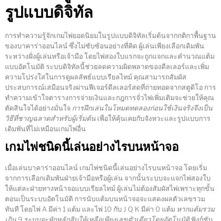
รูปแบบดิจิทัล
การทำความรู้จักเกมไพ่ยอดนิยมในรูปแบบดิจิทัล
เริ่มต้นจากกติกาพื้นฐาน
ของบาคาร่าออนไลน์ ซึ่งไม่ซับซ้อนอย่างที่คิด ผู้เล่นเพียงเลือกเดิมพัน
ระหว่างฝั่งผู้เล่นหรือเจ้ามือ โดยไพ่สองใบแรกจะถูกแจกและคำนวณแต้ม
แบบอัตโนมัติ
ระบบดิจิทัลนี้ช่วยลดความผิดพลาดของดีลเลอร์และเพิ่ม
ความโปร่งใสในการดูผลลัพธ์แบบเรียลไทม์
คุณสามารถสัมผัส
ประสบการณ์เสมือนจริงผ่านฟีเจอร์ดีลเลอร์สดที่ถ่ายทอดจากสตูดิโอ การ
ทำความเข้าใจตารางการจ่ายเงินและกฎการจั่วไพ่เพิ่มเติมจะช่วยให้คุณ
ตัดสินใจได้อย่างมั่นใจ
การฝึกเล่นในโหมดทดลองก่อนใช้เงินจริงจึงเป็น
วิธีที่ชาญฉลาดสำหรับผู้เริ่มต้น
เพื่อให้คุ้นเคยกับจังหวะและรูปแบบการ
เดิมพันที่ไม่เหมือนเกมไพ่อื่น
เกมไพ่ชนิดนี้เล่นอย่างไรบนหน้าจอ
เมื่อเล่นบาคาร่าออนไลน์ เกมไพ่ชนิดนี้เล่นอย่างไรบนหน้าจอ โดยเริ่ม
จากการเลือกเดิมพันฝ่ายเจ้ามือหรือผู้เล่น จากนั้นระบบจะแจกไพ่สองใบ
ให้แต่ละฝ่ายทางหน้าจอแบบเรียลไทม์ ผู้เล่นไม่ต้องสัมผัสไพ่เพราะทุกขั้น
ตอนเป็นระบบอัตโนมัติ
การนับแต้มบนหน้าจอ
จะแสดงผลตัวเลขรวม
ทันที โดยไพ่ A มีค่า 1 แต้ม และไพ่ 10 กับ J Q K มีค่า 0 แต้ม
หากแต้มรวม
เกิน 9 ระบบจะหักหลักสิบให้เหลือเพียงเลขตัวเดียวโดยอัตโนมัติ
ฟังก์ชัน