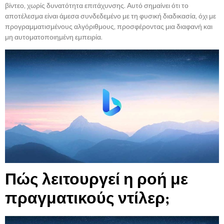
βίντεο, χωρίς δυνατότητα επιτάχυνσης. Αυτό σημαίνει ότι το
αποτέλεσμα είναι
άμεσα συνδεδεμένο με τη φυσική διαδικασία
, όχι με
προγραμματισμένους αλγόριθμους, προσφέροντας μια διαφανή και
μη αυτοματοποιημένη εμπειρία.
Πώς λειτουργεί η ροή με
πραγματικούς ντίλερ;