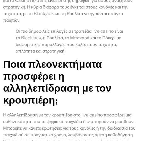
και το Casino Hold’em, είναι επίσης δημοφιλή για όσους αναζητούν
στρατηγική. Η κύρια διαφορά τους έγκειται στους κανόνες και την
ταχύτητα, με το Blackjack και τη Ρουλέτα να ηγούνται σε όγκο
παιχτών.
Οι πιο δημοφιλείς επιλογές σε τραπέζια live casino είναι
το Blackjack, η Ρουλέτα, το Μπακαρά και το Πόκερ, με
διαφορετικές παραλλαγές που καλύπτουν ταχύτητα,
απλότητα και στρατηγική.
Ποια πλεονεκτήματα
προσφέρει η
αλληλεπίδραση με τον
κρουπιέρη;
Η αλληλεπίδραση με τον κρουπιέρη στο
live casino
προσφέρει μια
αυθεντικότητα που τα ψηφιακά παιχνίδια δεν μπορούν να μιμηθούν.
Μπορείτε να κάνετε ερωτήσεις για τους
κανόνες
ή την
διαδικασία του
παιχνιδιού
σε πραγματικό χρόνο, λαμβάνοντας άμεση καθοδήγηση.