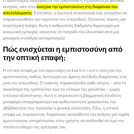
Ο κρουπιέρης διαχειρίζεται την τράπουλα ή τη ρουλέτα με φυσικές
κινήσεις, κάτι που
ενισχύει την εμπιστοσύνη στη διαφάνεια του
αποτελέσματος
. Επιπλέον, η ζωντανή επικοινωνία σας επιτρέπει να
παρακολουθείτε την ταχύτητα του παιχνιδιού, ζητώντας παύση για
στρατηγική σκέψη. Αυτή η ανθρώπινη διάδραση δημιουργεί μια
κοινωνική εμπειρία, κάνοντας το παιχνίδι πιο ελκυστικό από μια
μοναχική συνεδρία αυτοματισμού.
Πώς ενισχύεται η εμπιστοσύνη από
την οπτική επαφή;
Η οπτική επαφή με τον κρουπιέρη σε ένα live casino ενισχύει την
εμπιστοσύνη, καθώς λειτουργεί ως άμεση απόδειξη διαφάνειας στη
ροή του παιχνιδιού. Ο παίκτης παρακολουθεί κάθε κίνηση – από το
ανακάτεμα της τράπουλας έως το τύλιγμα της ρουλέτας – χωρίς
υπόνοια εξαπάτησης. Αυτή η απρόσκοπτη βλεμματική σύνδεση
μεταφέρει επαγγελματισμό και αυθεντικότητα, μειώνοντας την
αβεβαιότητα που προκαλεί η φυσική απόσταση. Εδώ, η
οπτική
επαφή ως παράγοντας διαφάνειας
αντικαθιστά την ανάγκη για τυφλή
εμπιστοσύνη, επιτρέποντας στον χρήστη να αισθανθεί ότι έχει τον
απόλυτο έλεγχο της εμπειρίας του.