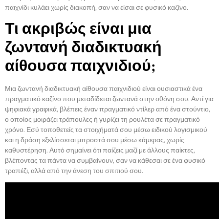
παιχνίδι κυλάει χωρίς διακοπή, σαν να είσαι σε φυσικό καζίνο.
Τι ακριβώς είναι μια
ζωντανή διαδικτυακή
αίθουσα παιχνιδιού;
Μια
ζωντανή διαδικτυακή αίθουσα παιχνιδιού
είναι ουσιαστικά ένα
πραγματικό καζίνο που μεταδίδεται ζωντανά στην οθόνη σου. Αντί για
ψηφιακά γραφικά, βλέπεις έναν πραγματικό ντίλερ από ένα στούντιο,
ο οποίος μοιράζει τράπουλες ή γυρίζει τη ρουλέτα σε πραγματικό
χρόνο. Εσύ τοποθετείς τα στοιχήματά σου μέσω ειδικού λογισμικού
και η δράση εξελίσσεται μπροστά σου μέσω κάμερας, χωρίς
καθυστέρηση. Αυτό σημαίνει ότι παίζεις μαζί με άλλους παίκτες,
βλέποντας τα πάντα να συμβαίνουν, σαν να κάθεσαι σε ένα φυσικό
τραπέζι, αλλά από την άνεση του σπιτιού σου.