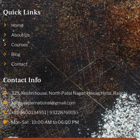
Quick Links
Home
About Us
Courses
Blog
Contact
Contact Info
325, Keshri house, North Patel Nagar, Hesag,Hatia, Ranchi
aadhyainternational@gmail.com
+91 8600134951 | 9322876919
Mon-Sat : 10:00 AM to 06:00 PM