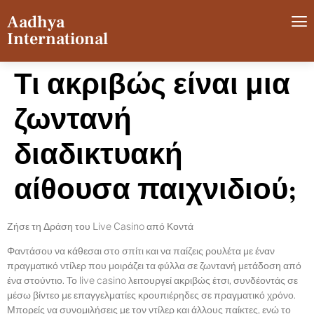
Aadhya
International
Τι ακριβώς είναι μια
ζωντανή
διαδικτυακή
αίθουσα παιχνιδιού;
Ζήσε τη Δράση του Live Casino από Κοντά
Φαντάσου να κάθεσαι στο σπίτι και να παίζεις ρουλέτα με έναν
πραγματικό ντίλερ που μοιράζει τα φύλλα σε ζωντανή μετάδοση από
ένα στούντιο. Το live casino λειτουργεί ακριβώς έτσι, συνδέοντάς σε
μέσω βίντεο με επαγγελματίες κρουπιέρηδες σε πραγματικό χρόνο.
Μπορείς να
συνομιλήσεις με τον ντίλερ
και άλλους παίκτες, ενώ το