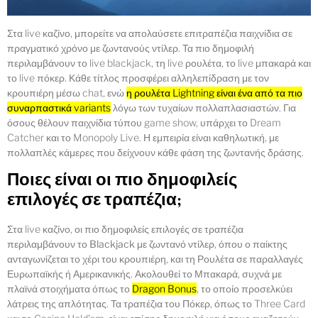
Στα live καζίνο, μπορείτε να απολαύσετε
επιτραπέζια παιχνίδια σε
πραγματικό χρόνο
με ζωντανούς ντίλερ. Τα πιο δημοφιλή
περιλαμβάνουν το live blackjack, τη live ρουλέτα, το live μπακαρά και
το live πόκερ. Κάθε τίτλος προσφέρει αλληλεπίδραση με τον
κρουπιέρη μέσω chat, ενώ
η ρουλέτα Lightning είναι ένα από τα πιο
συναρπαστικά variants
λόγω των τυχαίων πολλαπλασιαστών. Για
όσους θέλουν παιχνίδια τύπου game show, υπάρχει το Dream
Catcher και το Monopoly Live. Η εμπειρία είναι καθηλωτική, με
πολλαπλές κάμερες που δείχνουν κάθε φάση της ζωντανής δράσης.
Ποιες είναι οι πιο δημοφιλείς
επιλογές σε τραπέζια;
Στα live καζίνο, οι πιο δημοφιλείς επιλογές σε τραπέζια
περιλαμβάνουν το
Blackjack με ζωντανό ντίλερ
, όπου ο παίκτης
ανταγωνίζεται το χέρι του κρουπιέρη, και τη Ρουλέτα σε παραλλαγές
Ευρωπαϊκής ή Αμερικανικής. Ακολουθεί το Μπακαρά, συχνά με
πλαϊνά στοιχήματα όπως το
Dragon Bonus
, το οποίο προσελκύει
λάτρεις της απλότητας. Τα τραπέζια του Πόκερ, όπως το Three Card