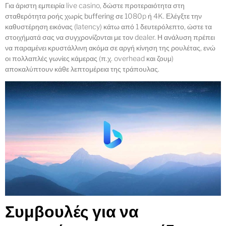
Για άριστη εμπειρία live casino, δώστε προτεραιότητα στη
σταθερότητα ροής χωρίς buffering
σε 1080p ή 4K. Ελέγξτε την
καθυστέρηση εικόνας (latency) κάτω από 1 δευτερόλεπτο, ώστε τα
στοιχήματά σας να συγχρονίζονται με τον dealer. Η ανάλυση πρέπει
να παραμένει κρυστάλλινη ακόμα σε αργή κίνηση της ρουλέτας, ενώ
οι πολλαπλές γωνίες κάμερας (π.χ. overhead και ζουμ)
αποκαλύπτουν κάθε λεπτομέρεια της τράπουλας.
Συμβουλές για να