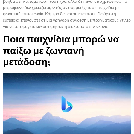
βοηθά στην απομόνωση του ήχου, αλλά δεν είναι υποχρεωτικός. Το
μικρόφωνο δεν χρειάζεται, εκτός αν συμμετέχετε σε παιχνίδια με
φωνητική επικοινωνία. Κάμερα δεν απαιτείται ποτέ. Για άριστη
εμπειρία, επενδύστε σε μια
γρήγορη σύνδεση με πραγματικούς ντίλερ
για να αποφύγετε καθυστερήσεις ή διακοπές στην εικόνα.
Ποια παιχνίδια μπορώ να
παίξω με ζωντανή
μετάδοση;